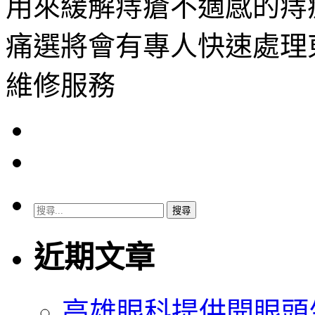
用來緩解痔瘡不適感的痔
痛選將會有專人快速處理
維修服務
搜
尋
關
近期文章
鍵
字:
高雄眼科提供開眼頭