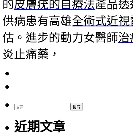
的
皮膚疣的自療法
產品透
供病患有高雄
全術式近視
估。進步的動力女醫師
治
炎止痛藥，
搜
尋
關
近期文章
鍵