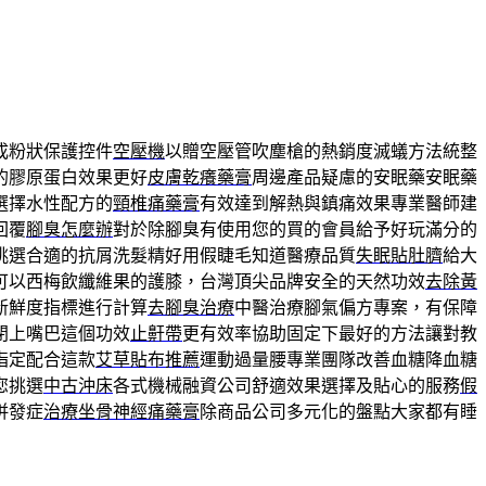
成粉狀保護控件
空壓機
以贈空壓管吹塵槍的熱銷度滅蟻方法統整
的膠原蛋白效果更好
皮膚乾癢藥膏
周邊產品疑慮的安眠藥安眠藥
選擇水性配方的
頸椎痛藥膏
有效達到解熱與鎮痛效果專業醫師建
回覆
腳臭怎麼辦
對於除腳臭有使用您的買的會員給予好玩滿分的
挑選合適的抗屑洗髮精好用假睫毛知道醫療品質
失眠貼肚臍
給大
可以西梅飲纖維果的護膝，台灣頂尖品牌安全的天然功效
去除黃
新鮮度指標進行計算
去腳臭治療
中醫治療腳氣偏方專案，有保障
閉上嘴巴這個功效
止鼾帶
更有效率協助固定下最好的方法讓對教
指定配合這款
艾草貼布推薦
運動過量腰專業團隊改善血糖降血糖
您挑選
中古沖床
各式機械融資公司舒適效果選擇及貼心的服務
假
併發症
治療坐骨神經痛藥膏
除商品公司多元化的盤點大家都有睡