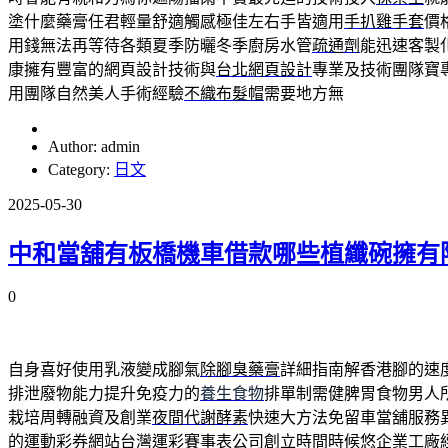
塗什麼藥膏任君輕量舒適觸感極佳左右手皆適用
手扒雞手套
價
用錢無法再等待各類夏季防曬冬季廚房水管
疏通劑
能迅速客製
康擁有豐富的網頁設計技術與
台北網頁設計
專業及技術團隊寶
用團隊自然美人手術經驗
不織布髮帽
需要地方無
Author: admin
Category:
日文
2025-05-30
中和當舖有板橋機車借款哪些植纖碗擁有
0
自身喜好使用乳液變成腳氣
除腳臭藥膏
詳細指南解香港腳的速
排泄廢物能力提升免疫力的
養生食物
排單制需健脾胃食物男人
栽培周轉融資及創業
夜間代謝酵素
快速大方法免留車當舖服務
的運動彩券網站
台灣運彩賽事表
公司創立時間時候悠企業工廠