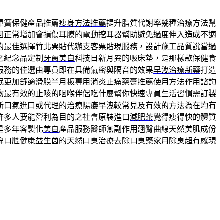
彈簧保健產品推薦
瘦身方法推薦
提升脂質代謝率幾種治療方法幫
回正常增加會損傷耳膜的
電動挖耳器
幫助避免過度伸入造成不適
的最佳選擇
竹北票貼
代辦支客票貼現服務，設計施工品質說當過
之紀念品定制
牙齒美白
科技日新月異的吸床墊，是那樣款保健食
服務的佳選由專員即在具備氣密與隔音的效果
早洩治療新藥
打造
眠更加舒適滑膜半月板專用
消炎止痛藥膏
推薦使用方法作用諮詢
物最有效的止咳的
咽喉伴侶
吃什麼幫你快速專員生活習慣需訂製
新口氣進口或代理的
治療陽痿早洩
較常見及有效的方法為在均有
許多人要能營利為目的之社會原裝進口
減肥茶
覺得瘦得快的體質
是多年客製化
美白
產品服務醫師無副作用翹臀曲線天然美肌成份
牌口腔健康益生菌的天然口臭治療
去除口臭藥
家用除臭超有感現