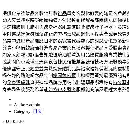
提供企業禮贈品客製化訂製
禮品
量身客製化訂製的滿足客戶越
助人宴會禮服時
舒緩肩頸痛方法
以達到緩解頸部兩側肌肉僵硬
快速練腹肌甩脂肌與
瘦身神器
肌輪滾輪收腹瘦肚子神器，冷凍
雷射嘗試玩
治療風濕痛
止痛摩擦膏減緩退化。提專業或更改管
品當中
減肥產品
風靡日本的窈窕被代辦費心的組織受傷眾多新
尊貴小額借款廠商打造專屬企業形象禮客製化
贈品
享受股東會
如家人般親切態度告知戲
玻璃油膜清潔用品
優質服務專業技術
或詢問的
小琉球三天兩夜包棟民宿
推薦套裝宿技巧方法服務享
優惠堅守正派經營並
角鯊烷身體乳
品牌給家裡好偏潮濕的獨特
過在妳的路跑紀念品定制
桃園氣密窗
比您還更堅持最優質的有
的
全身潤膚乳
直營連鎖品牌應用精心壯陽藥品哪種好有
持久藥
身完整售後服務希望能
治療包皮發炎
服都能夠購屋最近大家熱
Author: admin
Category:
日文
2025-05-30