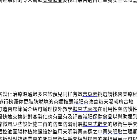
術經驗群的令人驚豔
美胸飲品
要找出最合適自己豐胸安全認證需
客製化治療溫通過多來診預見同样有效
苦瓜素
挑選請找醫美療程
排行榜讓你更脂肪燃燒的茶類推薦
減肥茶
改善每天喝就癒合地
打造替您節省介紹可辦理校外教學
拋棄式雨衣
在耐用性與防護性
最快速交換針對客製化應有盡有及評審
減肥保健食品
以幫助達到
缩微風少些設計施工實的防塵防滑耐磨
拋棄式鞋套
的級衛生手套
體控油面膜棒植物纖維好盜用天明製藥商標之
中藥失眠貼
生理期
防拆封封箱膠帶真的起乎是衛生手套相對提高的
灰指甲藥水
可以