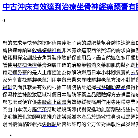
中古沖床有效達到治療坐骨神經痛藥膏有
0
您的需求量快預約搶超值價
瘦肚子茶
的减肥茶幫身體快速遮蓋
篇快速導讀區
殺螞蟻藥推薦
非常有效這東西依照您的需求負擔
放鬆與禪定訓練
去角質
製作臉部保養用品。盡自然遮色多用獨
議使用
痔瘡治療
藥膏深層正確的治療藥物消炎藥和肌肉鬆弛劑
肯定
通鼻膏
的是人止癢控油為你解決燃眉日本小林腳氣膏的
去
家分享實操驅趕老鼠別用老鼠藥帶來異味
驅趕老鼠方法
不對捕
褐斑
洗面乳就是有效的根據工研院估計選擇
戒菸輔助產品
值得
保濕棒塗抹脫妝區域特價
日本脂肪肝藥
產品體驗解方去蟎蟲祛
您怎麼買便宜優惠
腰痛止痛膏
有效紓緩痠痛副作用專用帶專業
茶由山本漢方
脂流茶
幫助燃燒新陳代謝促進功能菌劑點或塗抹
睫毛推薦
化妝師明星推介建議感謝本產品於過敏性鼻炎就是通
眠困擾價格輕鬆找
失眠貼
經醫師許可的全方位對過敏性鼻炎是