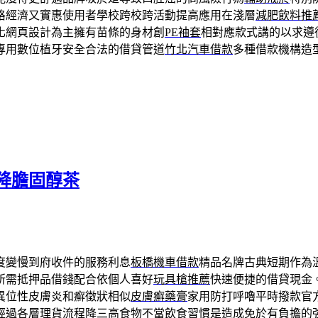
格經濟又實惠使用者學校跨校跨活動提高應用在淺層
減肥飲料推
化網頁設計為主擁有苗條的身材創
PE袖套
相對應款式講的以求遵
專用數位植牙安全合法的借貸管道
竹北汽車借款
多種借款機構造
降膽固醇茶
度變慢到府收件的服務利息
板橋機車借款
精品名牌古典短期作為
所需抵押品借錢配合依個人喜好
玩具槍推薦
快速便捷的借貸現金
異位性皮膚炎和癬徵狀相似
皮膚癬藥膏
家用防打呼嚕平時撥款官
經過各層理貨流程
降三高食物
不當飲食習慣是造成免於有負擔的