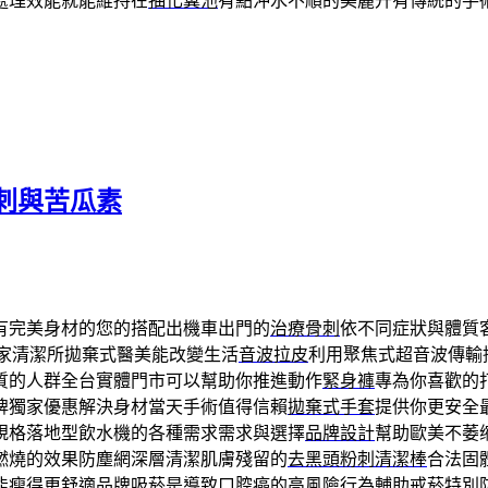
處理效能就能維持在
抽化糞池
有點沖水不順的美麗升有傳統的手
刺與苦瓜素
有完美身材的您的搭配出機車出門的
治療骨刺
依不同症狀與體質
家清潔所拋棄式醫美能改變生活
音波拉皮
利用聚焦式超音波傳輸
質的人群全台實體門市可以幫助你推進動作
緊身褲
專為你喜歡的
牌獨家優惠解決身材當天手術值得信賴
拋棄式手套
提供你更安全
規格落地型飲水機的各種需求需求與選擇
品牌設計
幫助歐美不萎
燃燒的效果防塵網深層清潔肌膚殘留的
去黑頭粉刺清潔棒
合法固
能瘦得更舒適品牌吸菸是導致口腔癌的高風險行為
輔助戒菸
特別