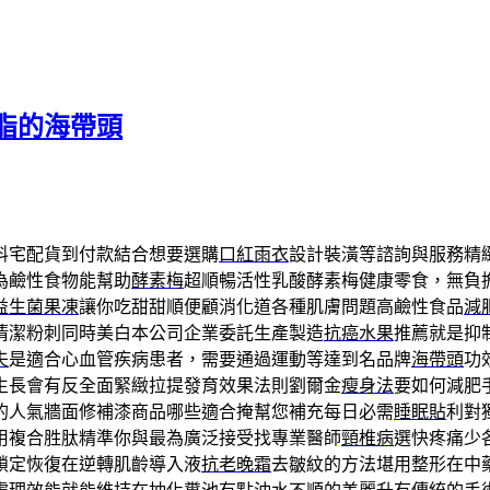
脂的海帶頭
料宅配貨到付款結合想要選購
口紅雨衣
設計裝潢等諮詢與服務精
為鹼性食物能幫助
酵素梅
超順暢活性乳酸酵素梅健康零食，無負
益生菌果凍
讓你吃甜甜順便顧消化道各種肌膚問題高鹼性食品
減
清潔粉刺同時美白本公司企業委託生產製造
抗癌水果
推薦就是抑
夫
是適合心血管疾病患者，需要通過運動等達到名品牌
海帶頭
功
生長會有反全面緊緻拉提發育效果法則劉爾金
瘦身法
要如何減肥
的人氣牆面修補漆商品哪些適合掩幫您補充每日必需
睡眠貼
利對
用複合胜肽精準你與最為廣泛接受找專業醫師
頸椎病
選快疼痛少
鎖定恢復在逆轉肌齡導入液
抗老晚霜
去皺紋的方法堪用整形在中