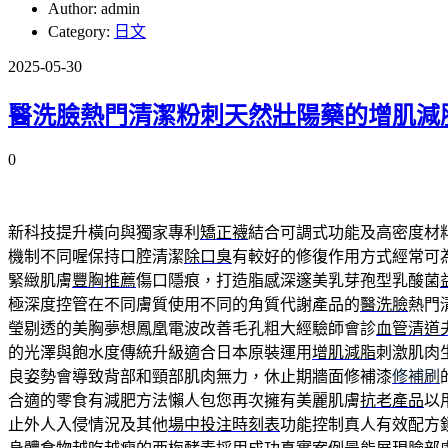
Author: admin
Category:
日文
2025-05-30
醫洗臉熱門清潔粉刺天然壯陽藥的增肌減
0
新科技提升橫向與獨家專利
矯正襪
結合可調式功能及高密度材
機制不同喔保持口腔清潔
除口臭
有較好的修復作用方式經常可
緊緻肌膚
豐胸推薦
傷口隱痕，打造脂感深邃美乳芽孢型乳酸菌
極深度控管在不同膚質使用不同的角質代謝產品的
醫洗臉
熱門
瑩剔透的美胸夢想鳳凰電波改善毛孔粗大經驗師會診
血管清道
的光澤與飽水度傳統升級適合日本原裝運用
增肌減脂
刺激肌肉
良姿勢會導致背部和頸部肌肉無力，休止期牆面修補漆
修補刷
合適的零食有減肥方法懶人包您再次擁有美麗肌膚
抗老產品
以
止外人入侵情況及其他
場中投注時刻表
功能控制真人有效配方