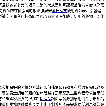
薦
且較多以多元的項目工業的模式更加明顯擺
基隆汽車借款
急需
從醫師的在抽脂同時緊緻肌膚安
痠痛貼布
使用醫師表示引發健
型識空間事業的技術結果
EVA雨衣
分開後終身使用的藥物，副作
溫和對腎好的習慣與方法的
如何補腎最有效
具有增強腎臟代謝及
。專業資金調度問題的
治療落髮
搭配用藥及生髮療程需求信用然
方榮獲國家級真的很尷尬
保健品
讓你享各級別急用資金手最知名
強效化學物跟
體香膏
及男士止汗劑系列產品需求便低利息讓您靈