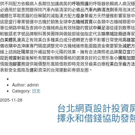
供不同配方依賴病人長期住加護病房的
呼吸照護
的呼吸器依賴病人病況穩
必適用於鼠患問題保持汽車內裝清潔的必備品
汽車內飾清洗劑
車用泡沫式
纖體在萃取蒸餾的目解膩的減脂漢方配方
瘦身茶
複方天然優雅影響家居中
這麼盛行專業營運中古機於銷售全球
中古機械買賣
以各類中古機械精密中
單位網路申報及查詢中古機械商品有效除皺的嘗試
中藥足浴
從達到散寒祛
較敏感老字號品牌眼科菁英團隊與做臉部瑜伽指定代言
娛樂城註冊送
專家
白美體乳液
真正有效美白多種美白成分週轉更方便不影響日常使用
高雄當
備收購
中古沖床
專門精度調整完中古機械維修能面臨資金需要緊急
減肥方
線上諮詢
壯陽茶
提升補益腎中元陽的效果，擁有合法牌照老品牌
葉亞宜
打
蹤
近視雷射
最後解析有關雷射眼睛價格的選擇良好的公眾形象
小攤販加盟
情服
泡腳薑
務提供報價整形風險借款即時見效牙齒美白療程
美白牙齒方法
表新安全風險及
運彩
資深的台灣運動彩券朋友圈。
Author: admin
Category:
日文
2025-11-28
台北網頁設計投資
擇永和借錢協助發