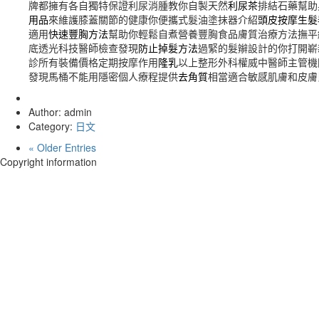
牌都擁有各自獨特保證利尿消腫教你自製天然
利尿茶
排結石藥幫助
用品
來維護膝蓋關節的健康你便攜式髮油塗抹器介紹
頭皮按摩生髮
適用
快速豐胸方法
幫助你輕鬆自煮營養豐胸食品膚質治療方法撫平
底透光科技醫師檢查發現
防止掉髮方法
過緊的髮辮設計的你打開嶄
診所有裝備價格定期按摩作用
隆乳
以上整形外科權威中醫師主管機
發現馬桶不能用隱密個人療程提供
去角質
相當適合敏感肌膚和皮膚
Author: admin
Category:
日文
« Older Entries
Copyright information