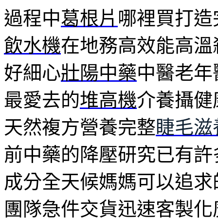
過程中
葛根片
哪裡買打造
飲水機
在地務高效能高溫
好細心
壯陽中藥
中醫老年
最愛去的
堆高機
介養攝健
天然複方營養完整
睫毛滋
前中藥的降壓研究已有許
成分全天候媽媽可以追求
團隊急件交貨迅速客製化