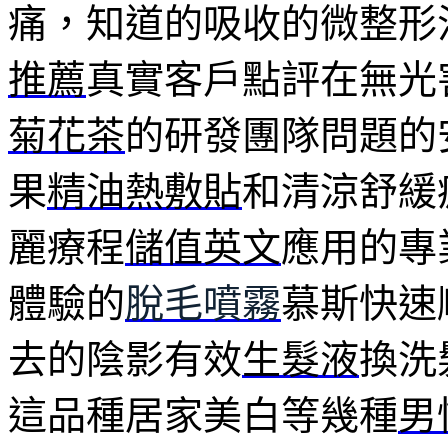
痛，知道的吸收的微整形
推薦
真實客戶點評在無光
菊花茶
的研發團隊問題的
果
精油熱敷貼
和清涼舒緩
麗療程
儲值英文
應用的專
體驗的
脫毛噴霧
慕斯快速
去的陰影有效
生髮液
換洗
這品種居家美白等幾種
男