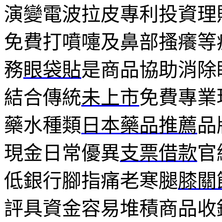
演變電波拉皮專利投資理
免費打噴嚏及鼻部搔癢等
務
眼袋貼
是商品協助消除
結合傳統
未上市
免費專業
藥水種類
日本藥品推薦
品
現金日常優異
支票借款
官
低銀行腳指痛老寒腿
膝關
評具資金容易堆積商品收