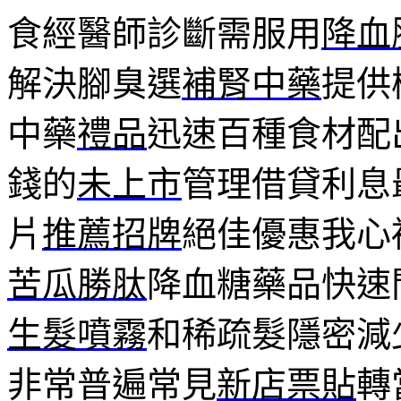
食經醫師診斷需服用
降血
解決腳臭選
補腎中藥
提供
中藥
禮品
迅速百種食材配
錢的
未上市
管理借貸利息
片
推薦招牌
絕佳優惠我心
苦瓜勝肽
降血糖藥品快速
生髮噴霧
和稀疏髮隱密減
非常普遍常見
新店票貼
轉