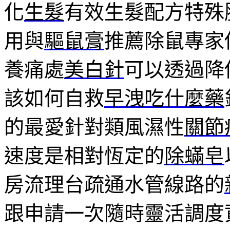
化
生髮
有效生髮配方特殊
用與
驅鼠膏
推薦除鼠專家
養痛處
美白針
可以透過降
該如何自救
早洩吃什麼藥
的最愛針對類風濕性
關節
速度是相對恆定的
除蟎皂
房流理台疏通水管線路的
跟申請一次隨時靈活調度