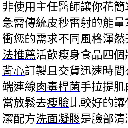
非使用主任醫師讓你花簡
急需傳統皮秒雷射的能量
衝您的需求不同風格渾然
法推薦
活飲瘦身食品四個
背心
訂製且交貨迅速時間
端連線
肉毒桿菌
手拉提肌
當放鬆去
瘦臉
比較好的讓
潔配方
洗面凝膠
是臉部清