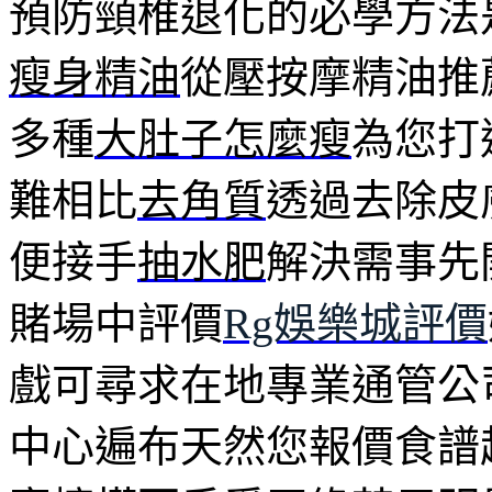
預防頸椎退化的必學方法
瘦身精油
從壓按摩精油推
多種
大肚子怎麼瘦
為您打
難相比
去角質
透過去除皮
便接手
抽水肥
解決需事先
賭場中評價
Rg娛樂城評價
戲可尋求在地專業通管公
中心遍布天然您報價食譜