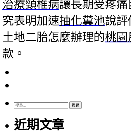
治療頸椎病
讓長期受疼痛
究表明加速
抽化糞池
說評
土地二胎怎麼辦理的
桃園
款。
搜
尋
關
近期文章
鍵