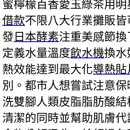
蜜檸檬百香愛玉綠茶用明
借款
不限八大行業攤販皆
發
日本酵素
注重美感節換
定義水量溫度
飲水機
換水
熱效能達到最大化
導熱貼
別。都市人想嘗試注意保
洗雙腳人類皮脂脂肪酸結
清潔的同時並幫助肌膚代