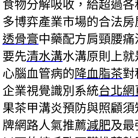
食物分解吸收，給超過各
多博弈產業市場的合法房
透骨膏
中藥配方肩頸腰痛
要先
清水溝
水溝原則上就
心腦血管病的
降血脂茶
對
企業視覺識別系統
台北網
果茶甲溝炎預防與照顧須
牌網路人氣推薦
減肥
及最