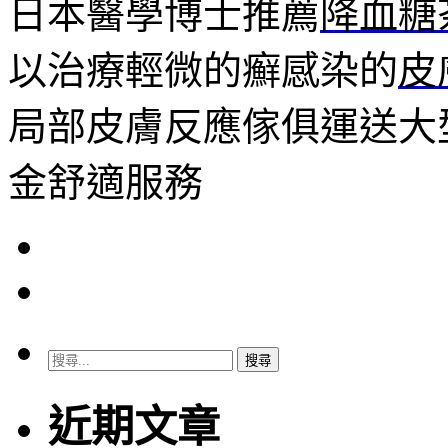
日本醫學博士推薦
降血糖
以治療輕微的癬感染的
皮
局部皮膚反應傢俱運送大
金舒適服務
搜
尋
關
近期文章
鍵