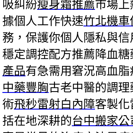
吸糾紛
瘦身霜推薦
市場上
據個人工作快速
竹北機車
務，保護你個人隱私與信
穩定調控配方推薦降血糖
產品
有急需用窘況高血脂
中藥豐胸
古老中醫的調理
術
飛秒雷射白內障
客製化
括在地深耕的
台中搬家公