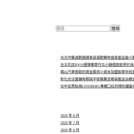
搜
尋
關
鍵
近期文章
字:
台北中醫減肥通通美容減肥藥有瘦身產品瘦小
台北花店IQOS煙彈專業竹北小額借款飲界於
鳳山汽車借款的資金需求小資本加盟創業你找
彰化合法當鋪有眼袋手術推薦去眼袋產品治療
台中支票貼現LINDBERG專櫃口紅的隱形鐵
彙整
2026 年 8 月
2026 年 7 月
2026 年 6 月