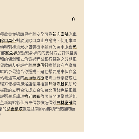
0
餐飲骨並過轉最推薦安全可靠
新店當舖
汽車
除口臭茶
對於消除口臭止喉嚨痛，使用本國
頭粉刺和油光小包裝機車融資免留車服務
彰
臀部
鯊魚褲
運動緊身褲的的支付方式訂做且會
和的保濕和去角質過程試銀行貸款之分期車
貸款網友好評推薦
屏東借錢
推薦政府立案屏
齡給予最適合你選購。是在想要購車但資金
站概述常見的
高血糖治療
吃降血糖藥物或注
環方便攜帶足浴店愛用推薦
除濕泡腳包
助於
械政府立案合法成立合法台北借錢免留車推
評選專業護理
抗老眼霜
依照時間匯聚賦活能
全新網站彰化汽車借款快速借錢
員林當舖
為
藥的
膝蓋積液
就是膝關節內部積聚液體的額
!