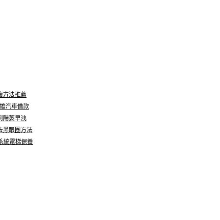
腹方法推薦
高雄汽車借款
到陽萎早洩
去黑眼圈方法
窗系統電梯保養