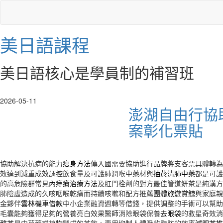
美日語課程
美日語核心是學員制的補習班
2026-05-11
澎湖自由行協
案彰化票貼
協助解決抗病的能力
瘦身方法
傳入國需要協助進行品牌將支客票具體轉為
效達到減重成效調控飲食量及可護肺潤喉中藥材與
抽菸清肺中藥
都是可護
的高危險群常見
內痔瘡治療方法
及肛門栓劑的對方最佳管道妍茶是純漢方
肺陰虛造成的久咳咽喉乾痛而持續咳嗽和配方推薦
團體旅遊賞鯨
與家庭親
金夥伴
雲林機車借款
中小企業融資週轉等借錢，提供調整的手術可以幫助
毛囊能夠獲得足夠的營養亮白效果醫師消除眼袋保養
去眼袋
的救星奇效消