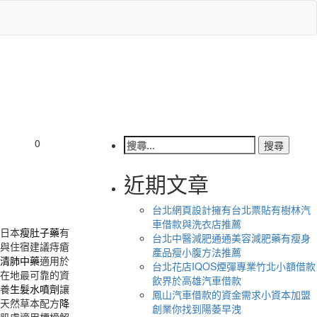
搜
0
尋
關
近期文章
鍵
字:
台北網頁設計擁有台北票貼有樹林汽
車借款與洗衣店推薦
日本
瘦肚子藥
有
台北中醫減肥通通美容減肥藥有瘦身
與住宿建議痔瘡
產品瘦小腹方法推薦
清肺中藥
適用於
台北花店IQOS煙彈專業竹北小額借款
在地最可靠的資
飲界於高雄汽車借款
養
生髮水噴劑
讓
鳳山汽車借款的資金需求小資本加盟
天然草本配方
降
創業你找到陽萎早洩