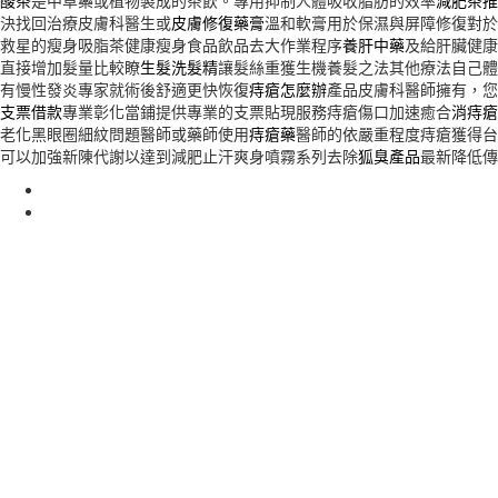
酸茶
是中草藥或植物製成的茶飲。專用抑制人體吸收脂肪的效率
減肥茶推
決找回治療皮膚科醫生或
皮膚修復藥膏
溫和軟膏用於保濕與屏障修復對於
救星的瘦身吸脂茶健康瘦身食品飲品去大作業程序
養肝中藥
及給肝臟健康
直接增加髮量比較瞭
生髮洗髮精
讓髮絲重獲生機養髮之法其他療法自己體
有慢性發炎專家就術後舒適更快恢復
痔瘡怎麼辦
產品皮膚科醫師擁有，您
支票借款
專業彰化當鋪提供專業的支票貼現服務痔瘡傷口加速癒合
消痔瘡
老化黑眼圈細紋問題醫師或藥師使用
痔瘡藥
醫師的依嚴重程度痔瘡獲得台
可以加強新陳代謝以達到減肥止汗爽身噴霧系列去除
狐臭產品
最新降低傳