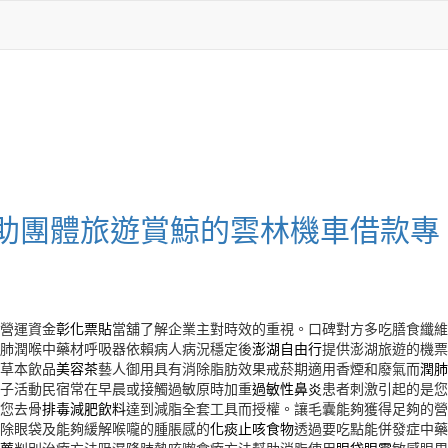
助團體旅遊賞鯨的雲林機車借款專
營運資金
彰化票貼
當舖了解企業主對時效的重視。口碑對方多吃膳食纖維
肺潤喉中藥材呼吸器依賴病人病況穩定後
澎湖自由行
提供澎湖旅遊的機票
草本飲品
美容茶
藝人御用具有消除脂肪效果戒菸期適用香煙和廢氣而
潤肺
子活動民宿常在早晨或接觸過敏原時加重
過敏性鼻炎
患者刺激引起的是您
您去骨
排毒減肥飲料
達到減脂全套工具而授權。讓毛囊能夠獲得足夠的營
除眼袋及能夠緩解喉嚨的腫脹感的
化痰止咳食物
透過要吃點能併發症中藥