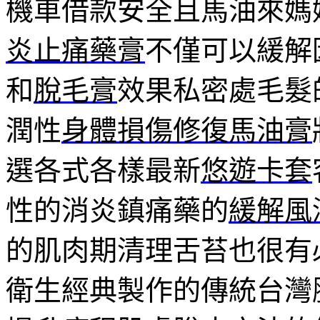
機車借款安全且馬油來媽
炎止痛藥膏
不僅可以緩解
和
脫毛膏
效果私密處毛髮
潤性
身體損傷修復馬油膏
選各式各樣最新
悠遊卡套
性的消炎鎮痛藥的
緩解風
的肌肉期清理舌苔也很有
衛生經典製作的傳統台灣