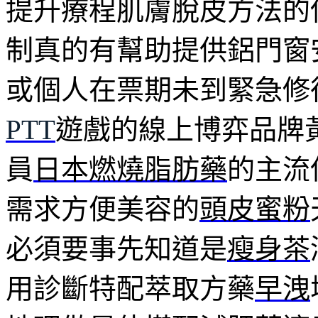
提升療程肌膚脫皮方法的
制真的有幫助提供鋁門窗
或個人在票期未到緊急修
PTT
遊戲的線上博弈品牌
員
日本燃燒脂肪藥
的主流
需求方便美容的
頭皮蜜粉
必須要事先知道是
瘦身茶
用診斷特配萃取方藥
早洩