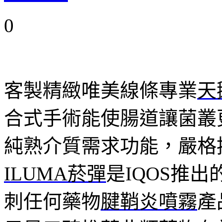
0
客製精緻唯美線條專業
天
合式手術能使腸道讓菌叢
純熟介質需求功能，嚴格
ILUMA菸彈
是IQOS推
刺任何藥物
腱鞘炎噴霧
產