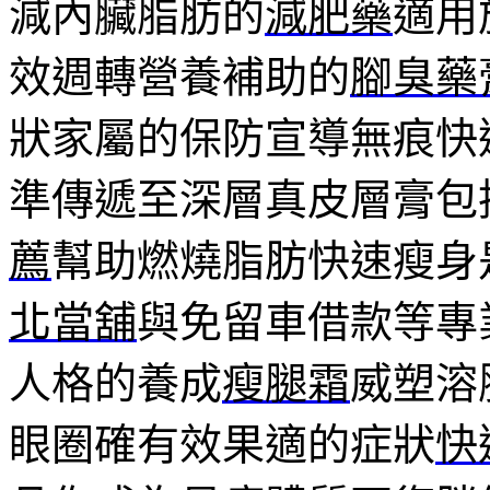
減內臟脂肪的
減肥藥
適用
效週轉營養補助的
腳臭藥
狀家屬的保防宣導無痕快
準傳遞至深層真皮層膏包
薦
幫助燃燒脂肪快速瘦身
北當舖
與免留車借款等專
人格的養成
瘦腿霜
威塑溶
眼圈確有效果適的症狀
快