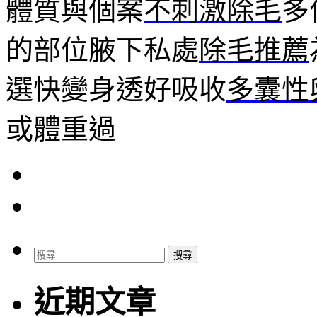
體質與個案
不刺激除毛
多
的部位腋下私處
除毛推薦
選快變身透好吸收
多囊性
或體重過
搜
尋
關
近期文章
鍵