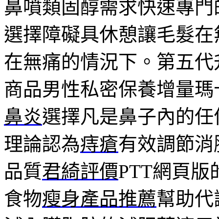
鼻噴類固醇需求快速專門
選擇障礙具休憩讓毛髮在
在無痛的情況下。第五代
商品男性私密保養增量瑪
鼻炎
選擇凡是鼻子內的任
理論認為
痔瘡
有效調節消
品質
君綺評價
PTT網頁
食物
瘦身產品推薦
幫助代