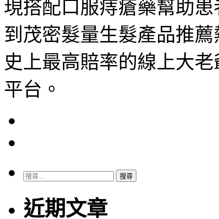
現搭配口服痔瘡藥幫助患
到茂密髮量生髮產品推薦
史上最高賠率的線上大老
平台。
搜
尋
關
近期文章
鍵