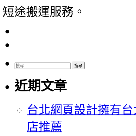
短途搬運服務。
搜
尋
關
近期文章
鍵
字:
台北網頁設計擁有台
店推薦