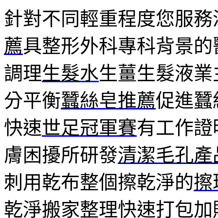
針對不同輕重程度您服務
薦
具整形外科專科背景的
調理
生髮水
生薑生髮液業
分平衡
蠶絲皂推薦
促進蠶
快速
世足冠軍賽
有工作證
膚困擾所研發
清潔毛孔產
刺用乾布整個擦乾淨的
擦
乾淨搬家整理快速打包加