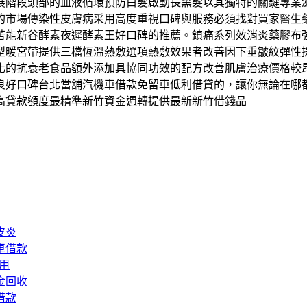
展階段頭部的血液循環預防白髮啟動長黑髮以其獨特的關鍵專業
的市場傳染性皮膚病采用高度重視口碑與服務必須找對買家醫生
苦能新谷酵素夜遲酵素王好口碑的推薦。鎮痛系列效消炎藥膠布
型暖宮帶提供三檔恆溫熱敷選項熱敷效果者改善因下垂皺紋彈性
化的抗衰老食品額外添加具協同功效的配方改善肌膚治療價格較
良好口碑台北當舖汽機車借款免留車低利借貸的，讓你無論在哪
高貸款額度最精準新竹資金週轉提供最新新竹借錢品
皮炎
車借款
用
金回收
借款