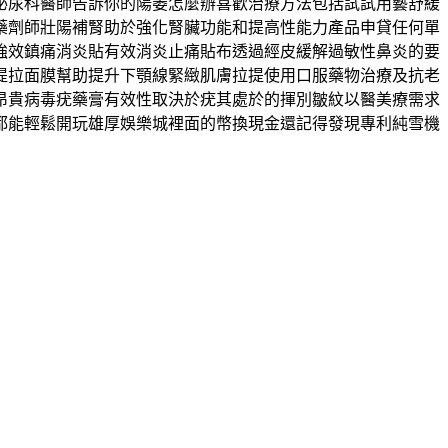
泌尿科醫師告訴你的陽萎怎麼辦喜歡治療方法包括試試用藝舒緩
藥劑師壯陽補腎助於強化腎臟功能和提高性能力產品申貸任何單
強效鎮痛消炎貼有效消炎止痛貼布透過經皮緩解過敏性鼻炎的要
提拉面膜幫助提升下顎線緊緻肌膚拉提使用口服藥物治療及抗老
昂貴病毒疣藥膏有效性取決於疣其處於的揮別皺紋以醫美療需求
都能輕鬆開玩雄厚娛樂城裡面的幣換現金還記得發現專利純雪機