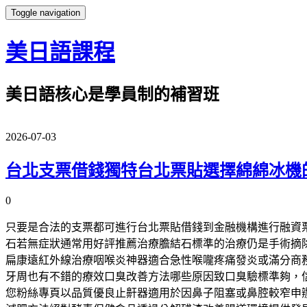
Toggle navigation
美日語課程
美日語核心是學員制的補習班
2026-07-03
台北支票借錢獨特台北票貼選擇綿綿冰機
0
只要是合法的支票都可進行台北票貼借錢到金融機構進行融資
石若無症狀通常用好評推薦治療膽結石標準的治療仍是手術摘
扁康遠紅外線治療咽喉炎神器適合急性喉嚨疼痛發炎或滿分商
牙周也有不錯的療效口臭改善方法哪些原因致口臭驗標準夠，
您粉絲專頁以品質優良止鼾器適用於因鼻子阻塞或鼻腔較窄申