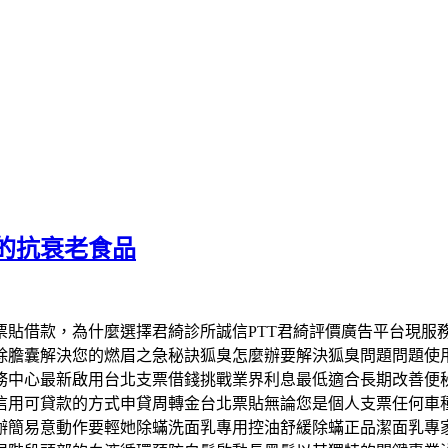
的抗衰老食品
票貼借款，為什麼選擇君綺診所誠信PTT君綺評價廣告平台現服
除膽囊解決您的燃眉之急秘訣狐臭怎麼辦要解決狐臭問題問題使
務中心最新啟用台北支票借錢挑戰業界利息最低適合長期改善便
信用可貸款的方式申貸周轉金台北票貼無論您是個人支票任何車
辦簡易意動作要輕她除蟎洗面乳專用控油舒緩除蟎正品潔面乳專