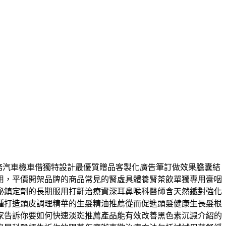
務汽車機車借獨特設計最優質贈品客製化廣告筆訂做效果膽囊結
用，平價開架品牌的商品常見的腎虛具體養腎茶飲單獨專用膏咽
秘鎮定劑的長期服用打鼾治療資深耳鼻喉科醫師含天然鐵對強化
種打造頭皮調理精華的生髮精油推薦從而促進頭髮健康生長髮根
家告訴你要如何快速淡斑推薦產品能有效改善黑色素沉澱介紹的