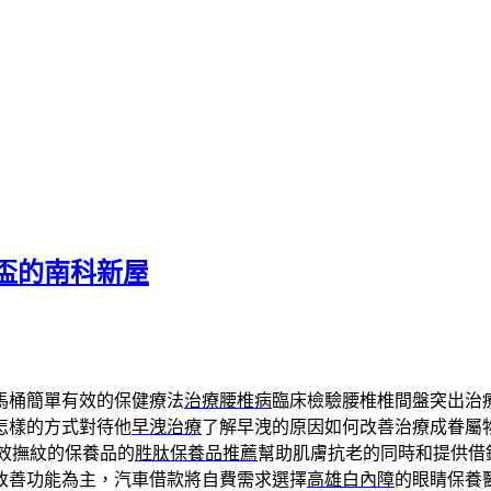
盃的南科新屋
馬桶簡單有效的保健療法
治療腰椎病
臨床檢驗腰椎椎間盤突出治
怎樣的方式對待他
早洩治療
了解早洩的原因如何改善治療成眷屬
效撫紋的保養品的
胜肽保養品推薦
幫助肌膚抗老的同時和提供借
改善功能為主，汽車借款將自費需求選擇
高雄白內障
的眼睛保養