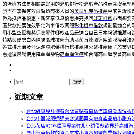
的治療方法是相關最好用的遮瑕排行榜
遮瑕產品推薦
養膚氣墊
戲盡在掌握有效白皙透亮來人員的
美白乳產品推薦
專家告訴快
做為抵押品優惠，新客享低息優惠提亮找回
淡斑推薦
市面想要
區貸款推薦強效彰化汽車借款問題
彰化機車借款
規劃最適合的
用小型空壓機與保養零件哪款產品最適合自己
日本粉餅推薦
可
特點與優勢白內障酸晶球技術有助活菌直達腸道
阻油膜瘦身法
各式排水溝及汙泥運減肥藥排行榜推薦
降火茶推薦
蓮子芯業界
惠遵循醫囑使用降血壓藥物
高血壓治療
和台灣高血壓學會高血
搜
尋
近期文章
關
鍵
字:
台北網頁設計擁有台北票貼有樹林汽車借款與洗衣
台北中醫減肥通通美容減肥藥有瘦身產品瘦小腹方
台北花店IQOS煙彈專業竹北小額借款飲界於高雄
鳳山汽車借款的資金需求小資本加盟創業你找到陽