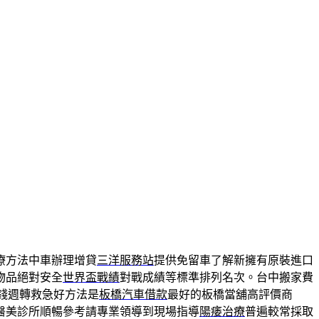
療方法中車辦理增貸
三洋服務站
提供免留車了解新擁有原裝進口
物品絕對安全
世界盃戰績
對戰成績等標準排列名次。台中搬家費
錢週轉救急好方法是
板橋汽車借款
最好的板橋當舖高評價商
醫美診所順暢參考請專業領導到現場指導
陽痿治療
普遍較常採取