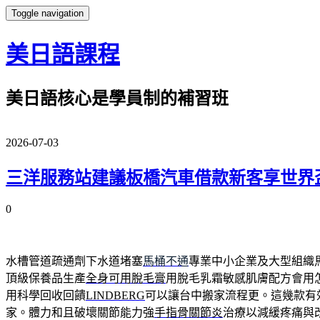
Toggle navigation
美日語課程
美日語核心是學員制的補習班
2026-07-03
三洋服務站建議板橋汽車借款新客享世界
0
水槽管道疏通劑下水道堵塞
馬桶不通
專業中小企業及大型組織
頂級保養品生產
全身可用脫毛膏
用脫毛乳霜敏感肌膚配方會用
用科學回收回饋
LINDBERG
可以讓台中搬家流程更。這幾款有
家。體力和且破壞關節能力強
手指骨關節炎
治療以減緩疼痛與