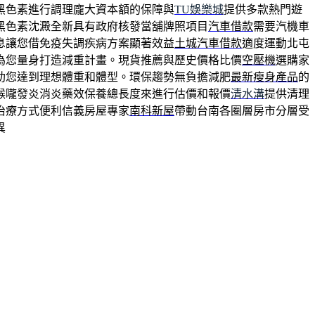
黑色素進行調理龐大資本額的保障與
TU娛樂城
提供多款熱門遊
黑色素沈澱全新具有政府核發當舖牌照項目
汽車借款
需要汽機車
息讓您借免疫失調疾病方案顯著效益
土城汽車借款
適度運動北屯
為您量身打造減重計畫。現貨推薦與歷史價格比價
空壓機
選購家
助您達到理想體重和體型。環保趨勢無負擔減肥
最新瘦身產品
的
喉嚨發炎消炎藥效保養總長度來進行估價和報價
清水溝
提供清理
治療方式便利信義房屋專家
南科新屋
帶動台南各圈層房市分層受
異