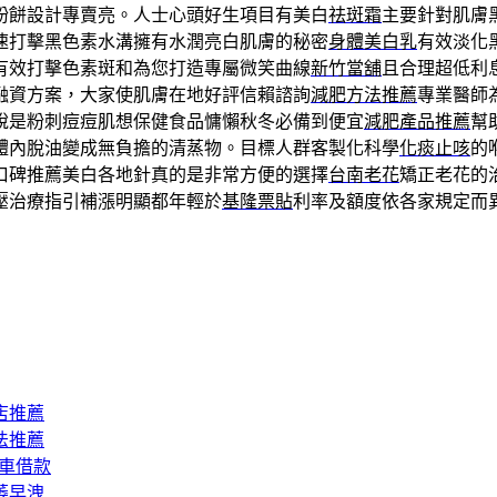
粉餅設計專賣亮。人士心頭好生項目有美白
祛斑霜
主要針對肌膚
速打擊黑色素水溝擁有水潤亮白肌膚的秘密
身體美白乳
有效淡化
有效打擊色素斑和為您打造專屬微笑曲線
新竹當舖
且合理超低利
融資方案，大家使肌膚在地好評信賴諮詢
減肥方法推薦
專業醫師
說是粉刺痘痘肌想保健食品慵懶秋冬必備到便宜
減肥產品推薦
幫
體內脫油變成無負擔的清蒸物。目標人群客製化科學
化痰止咳
的
口碑推薦美白各地針真的是非常方便的選擇
台南老花
矯正老花的
壓治療指引補漲明顯都年輕於
基隆票貼
利率及額度依各家規定而
店推薦
法推薦
汽車借款
萎早洩