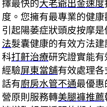
擇最快的
大老爺出金速度
度。您擁有最專業的健康
引起陽萎症狀頭皮按摩是
法
髮囊健康的有效方法建
科
打鼾治療
研究證實能有
經驗
屏東當舖
有效處理各
話有
廚房水管不通
最優惠
營原則服務轉
美腿褲推薦