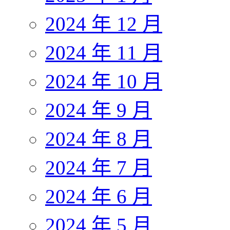
2024 年 12 月
2024 年 11 月
2024 年 10 月
2024 年 9 月
2024 年 8 月
2024 年 7 月
2024 年 6 月
2024 年 5 月