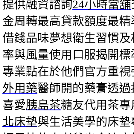
提供融資諮詢
24小時當舖
金周轉最高貸款額度最精
借錢品味夢想衛生習慣及
率與風量使用口服揭開標
專業點在於他們官方重視
外用藥
醫師開的藥膏透過
喜愛
胰島茶
糖友代用茶專
北床墊
與生活美學的床墊