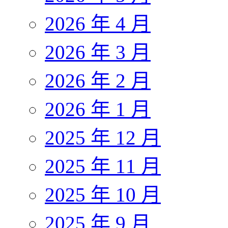
2026 年 4 月
2026 年 3 月
2026 年 2 月
2026 年 1 月
2025 年 12 月
2025 年 11 月
2025 年 10 月
2025 年 9 月