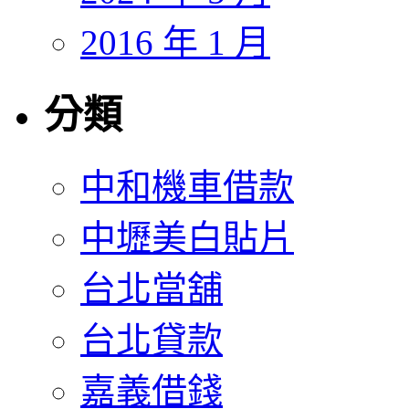
2016 年 1 月
分類
中和機車借款
中壢美白貼片
台北當舖
台北貸款
嘉義借錢