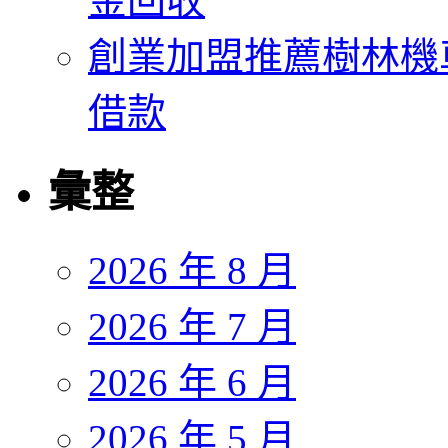
金回收
創業加盟推薦樹林機
借款
彙整
2026 年 8 月
2026 年 7 月
2026 年 6 月
2026 年 5 月