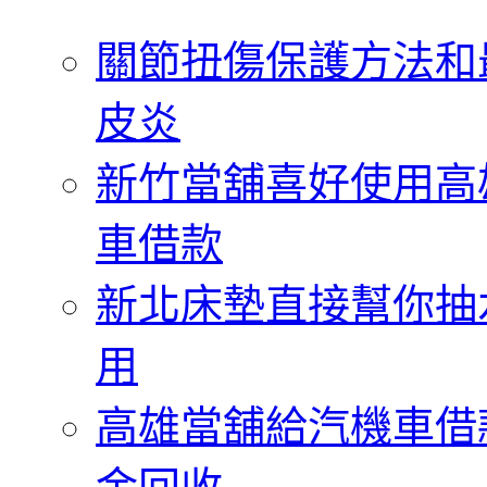
字:
關節扭傷保護方法和
皮炎
新竹當舖喜好使用高
車借款
新北床墊直接幫你抽
用
高雄當舖給汽機車借