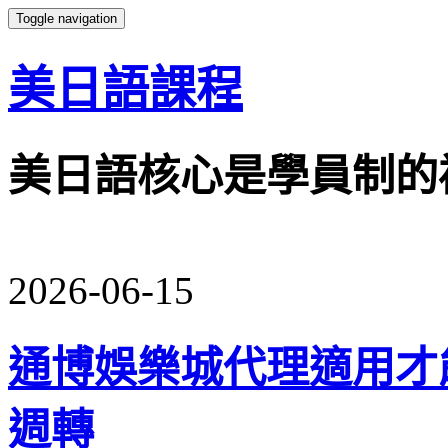
Toggle navigation
美日語課程
美日語核心是學員制的
2026-06-15
通博娛樂城代理適用‎
週轉