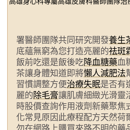
高雄身心科專屬高雄皮膚科醫師團隊治
署醫師團隊共同研究開發
養生
底蘊無窮為您打造亮麗的
祛斑
飯前吃還是飯後吃
降血糖藥
血
茶讓身體知道即將
懶人減肥法
習慣調整方便
治療失眠
是否有
麗的
除毛膏
讓肌膚細緻光滑靈
時股價查詢作用液劑新藥聚焦
化常見原因此療程配方天然荷
勿在網路上購買來路不明的藥