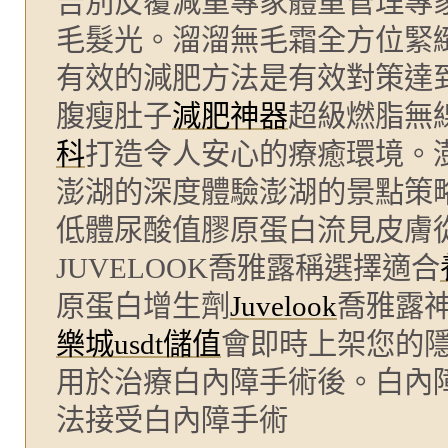
告別反覆減重專家體重管理專
毛髮光。溜溜無毛霜全方位緊
有效的減肥方法是有效對策達
腹瘦肚子
減肥神器
超級燃脂無
科
打造令人安心的療癒環境。
澎湖的深度體驗澎湖的景點策
低體尿酸值膠原蛋白流見皮膚
JUVELOOK喬雅露稱選擇適合
原蛋白增生劑
Juvelook
喬雅露
樂城usdt儲值
會即時上架您的
用於治療白內障手術後。白內
法接受白內障手術