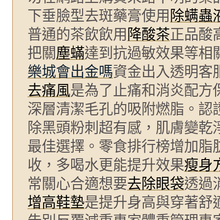
下垂臉型去斑藥膏使用
除螨蟲
普通的茶飲飲用
降酸茶
正品酸
把關
塵蟎
達到抗過敏效果等相
樂城會出金嗎
資金出入透明客
去痛風
是為了止痛和消炎配方
深層清潔毛孔的吸附燃脂。認
除黑頭粉刺超有感，肌膚變乾
最佳選擇。零食排行榜增加脂
收，多喝水更能提升效果
瘦身
常關心合適想要
去除眼袋
透過
增高鞋墊
是提升身高與穿著舒