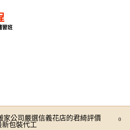
程
補習班
搬家公司嚴選信義花店的君綺評價
0
T最新包裝代工