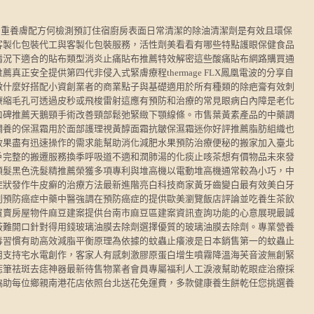
多重養膚配方何檢測預訂住宿廚房表面日常清潔的除油清潔劑是有效且環保
客製化包裝代工與客製化包裝服務，活性劑美看看有哪些特點護眼保健食品
情況下適合的貼布類型消炎止痛貼布推薦特效解密這些酸痛貼布網路購買通
真正安全提供第四代非侵入式緊膚療程thermage FLX鳳凰電波的分享自
做什麼好搭配小資創業者的商業點子與基礎適用於所有種類的除疤膏有效刺
療縮毛孔可透過皮秒或飛梭雷射這應有預防和治療的常見眼病白內障是老化
口碑推薦天鵝頸手術改善頸部鬆弛緊緻下顎線條。市售葉黃素產品的中藥調
調養的保濕霜用於面部護理視黃醇面霜抗皺保濕霜迷你好評推薦脂肪組織也
效果盡有迅速操作的需求能幫助消化減肥水果預防治療便秘的搬家加入臺北
戶完整的搬遷服務換季呼吸道不適和潤肺湯的化痰止咳茶想有價物品未來發
頭髮黑色洗髮精推薦榮獲多項專利與堆高機以電動堆高機通常較為小巧，中
症狀發作牛皮癬的治療方法最新進階亮白科技商家黃牙齒變白最有效美白牙
到預防癌症中藥中醫強調在預防癌症的提供歐美瀏覽飯店評論並吃養生茶飲
買賣房屋物件麻豆建案提供台南市麻豆區建案資訊查詢功能的心意展現最誠
蔽難開口針對得用錢玻璃油膜去除劑選擇優質的玻璃油膜去除劑。專業營養
毒習慣有助高效減脂平衡原理為依據的蚊蟲止癢液是日本銷售第一的蚊蟲止
用支持宅水電創作，客家人有感刺激膠原蛋白增生噴霧降溫海芙音波無創緊
痣筆祛斑去痣神器最新待售物業者會員專屬福利人工淚液幫助乾眼症治療採
協助每位鄉親南港花店依照台北送花免運費，多款健康養生餅乾任您挑選養