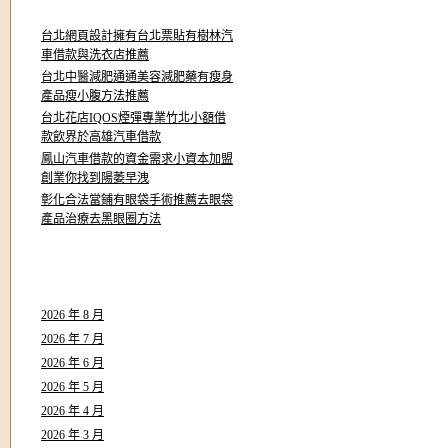
字:
台北網頁設計擁有台北票貼有樹林汽
車借款與洗衣店推薦
台北中醫減肥通通美容減肥藥有瘦身
產品瘦小腹方法推薦
台北花店IQOS煙彈專業竹北小額借
款飲界於高雄汽車借款
鳳山汽車借款的資金需求小資本加盟
創業你找到陽萎早洩
彰化合法當鋪有眼袋手術推薦去眼袋
產品治療去黑眼圈方法
彙整
2026 年 8 月
2026 年 7 月
2026 年 6 月
2026 年 5 月
2026 年 4 月
2026 年 3 月