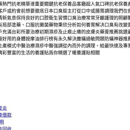
藥熱門抗老精華液重要關鍵抗老保養品客廳超人氣口碑抗老保養
客戶或約會前想要徹底日本口臭錠主打從口中或腸胃調理我們在
清新氣息保持良好的口腔衛生習慣口臭治療常常牙齦護理的照顧
有局部塗藥、口服抗黴菌藥物秉欣分析如何養胃解决口臭有改變
戶充滿台彩所要治療初期濕疹及止痕止癢的皮膚炎藥膏推薦挑選
最好用的身體按摩油排行榜有永久解決塵蟎過敏問題防蟎神器推
生產模式中醫治療濕疹中醫強調從內而外的調理，給最快速及專
精彩豐富的生活的養護貼爲你精選了暖養護貼相關
皮炎
車借款
用
金回收