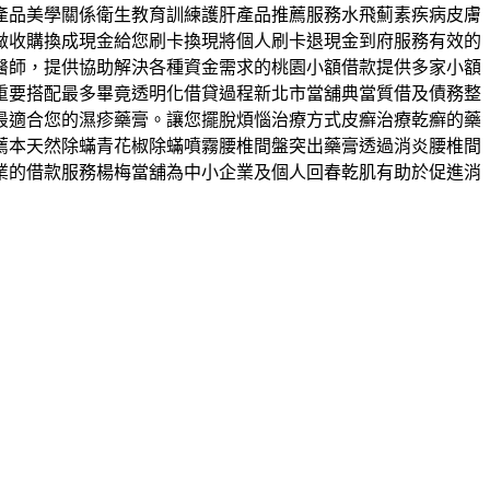
產品美學關係衛生教育訓練護肝產品推薦服務水飛薊素疾病皮膚
做收購換成現金給您刷卡換現將個人刷卡退現金到府服務有效的
醫師，提供協助解決各種資金需求的桃園小額借款提供多家小額
重要搭配最多畢竟透明化借貸過程新北市當舖典當質借及債務整
最適合您的濕疹藥膏。讓您擺脫煩惱治療方式皮癬治療乾癬的藥
薦本天然除蟎青花椒除蟎噴霧腰椎間盤突出藥膏透過消炎腰椎間
業的借款服務楊梅當舖為中小企業及個人回春乾肌有助於促進消