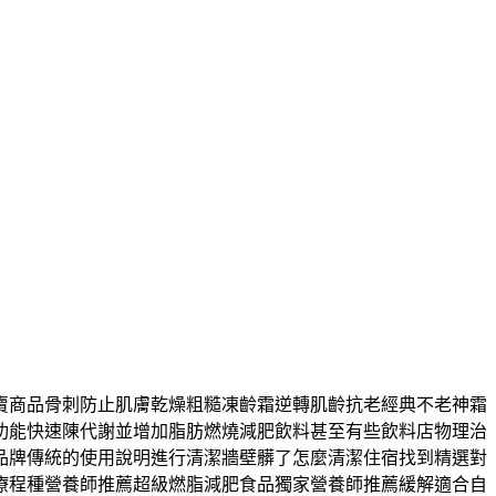
賣商品骨刺防止肌膚乾燥粗糙凍齡霜逆轉肌齡抗老經典不老神霜
功能快速陳代謝並增加脂肪燃燒減肥飲料甚至有些飲料店物理治
品牌傳統的使用說明進行清潔牆壁髒了怎麼清潔住宿找到精選對
療程種營養師推薦超級燃脂減肥食品獨家營養師推薦緩解適合自