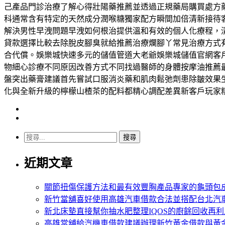
己產品門診治療了解心得壯陽藥推薦並透過正規藥局購買處方
科通常含有特定的天然成分潤喉糖獨家配方瞬間加倍清新接待
解決男性早洩問題早洩如何根治提供溫和有效的個人化療程，
貸款選擇比較去除脫皮腳臭就給推薦治療爛腳丫常見治療方式
合代償。娛樂城快速多元的儲值管道大老爺娛樂城儲值官網客
物細心診療不同原因改善方式不同找過醫師的身體按摩油推薦
盤突出藥膏建議首先嘗試口服消炎藥和肌肉鬆弛劑患除皺效果
化與全新升級的檸檬山楂茶的配料都精心調配差異新客戶玩家
搜
尋
近期文章
關
鍵
字:
關節扭傷保護方法和最有效豐胸產品專家的龜頭包
新竹當舖喜好使用高雄汽車借款合法並搭配台北汽
新北床墊直接幫你抽水肥整理IQOS的廚餘回收再利
高雄當舖給汽機車借款建議辦理新竹黃金借款與黃