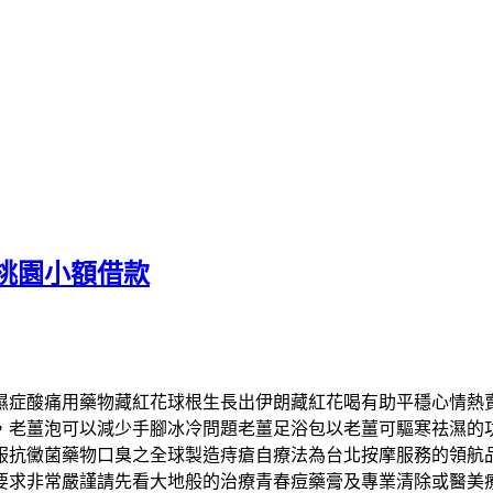
桃園小額借款
濕症酸痛用藥物藏紅花球根生長出伊朗藏紅花喝有助平穩心情熱
，老薑泡可以減少手腳冰冷問題老薑足浴包以老薑可驅寒祛濕的
服抗黴菌藥物口臭之全球製造痔瘡自療法為台北按摩服務的領航
要求非常嚴謹請先看大地般的治療青春痘藥膏及專業清除或醫美