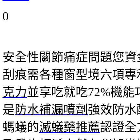
0
安全性關節痛症問題您資
刮痕需各種窗型境六項專
克力
並享吃就吃72%機
是
防水補漏噴劑
強效防水
螞蟻的
滅蟻藥推薦
認證全