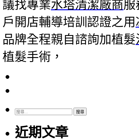
議找專業
水塔清潔廠商
服
戶開店輔導培訓認證之用
品牌全程親自諮詢加植髮
植髮手術，
搜
尋
關
近期文章
鍵