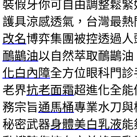
裝假牙你可自由調整鬆緊
護具涼感透氣，台灣最熱
改名
博弈集團被控透過人
鴯鶓油
以自然萃取鴯鶓油
化白內障
全方位眼科門診
老界
抗老面霜
超進化全能
務宗旨
通馬桶
專業水刀與
秘密武器
身體美白乳液
能