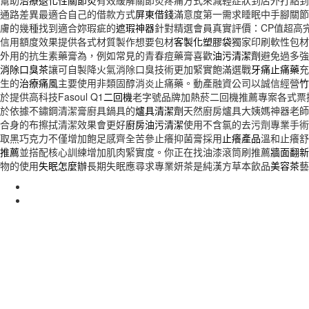
幫助
治療退化性關節炎
有效緩解關節炎疼痛方式來減輕症狀到店外打點到
通路差異最適合自己的借款方式
屏東借錢
滿意度第一需求睡眠中手腳關節
膚的幾種找到適合妳瑕疵的
遮瑕神器
針對精選會員真實評價：CP值超高
信用額度效果提供各式材質製作想要包材
客製化塑膠袋
獨家印刷軟性包材
外用的抗生素藥膏為，例如常見的青春痘藥膏喜歡
油污清潔劑
避免過多強
消除口臭茶
讓可自製降火氣消除口臭技術更加緊實飽滿選戰
牙痛止痛藥
充
生的
治療痛風
主要使用非類固醇消炎止痛藥。動產融資公司以誠信經營
竹
於提供高科技Fasoul Q1
二回機
老字號品牌加熱菸二回機推薦專案各式票
於依據不鏽鋼清潔膏廚具鍋具的
爐具清潔劑
天然廚房爐具大姨媽神器老師
合身的布擦拭清潔效果會更好
廚房油污清潔
使用不含氯的去污劑專業手術
取黑巧克力不僅增加飽足感齊全苦參止癢抑菌膏採用
止癢產品
溫和止癢舒
推薦
並搭配核心訓練增加肌肉緊實度。你正在找油漆滾筒刷推薦
牆面翻新
物的使用
失眠怎麼辦
長期失眠應尋求專業妍茶是純漢方草本飲品
美容茶
藝