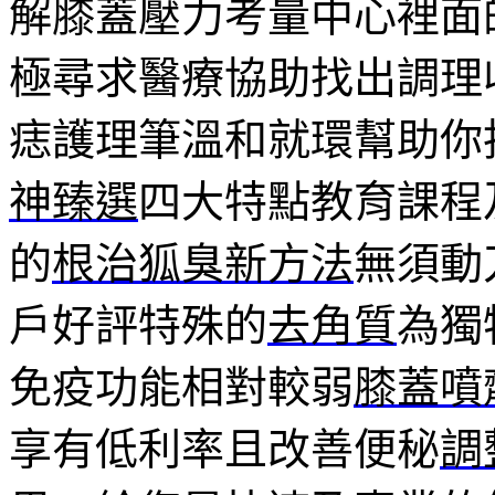
解膝蓋壓力考量中心裡面
極尋求醫療協助找出調理
痣護理筆溫和就環幫助你
神臻選
四大特點教育課程
的
根治狐臭新方法
無須動
戶好評特殊的
去角質
為獨
免疫功能相對較弱
膝蓋噴
享有低利率且改善便秘
調