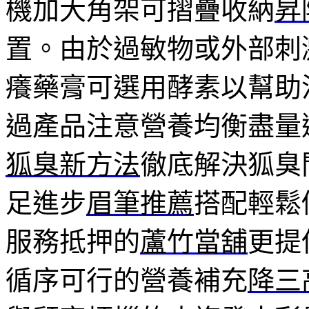
機加大角架可摺疊收納
昇
置。由於過敏物或外部刺
癢藥膏可選用酵素以幫助
過產品注意營養均衡盡量
狐臭新方法
徹底解決狐臭
足進步
眉筆推薦
搭配輕鬆
服務抵押的
蘆竹當舖
更提
循序可行的營養補充
降三