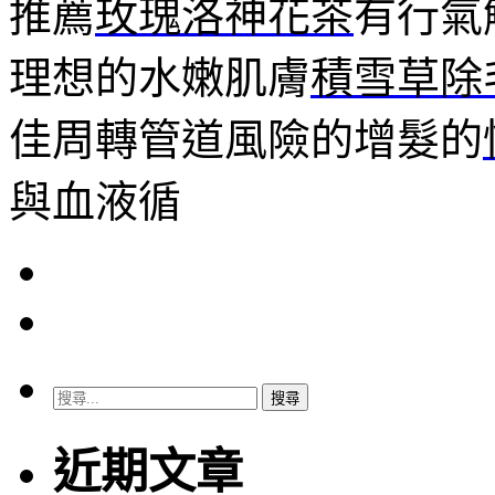
推薦
玫瑰洛神花茶
有行氣
理想的水嫩肌膚
積雪草除
佳周轉管道風險的增髮的
與血液循
搜
尋
關
近期文章
鍵