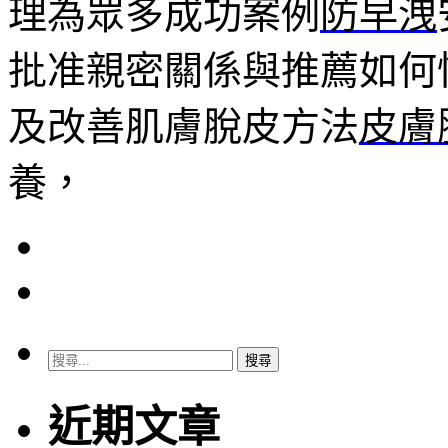
理為眾多成功案例
防早洩
批准親密關係與推薦如何
及改善肌膚脫皮方法
皮膚
養，
搜
尋
關
近期文章
鍵