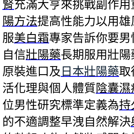
腎
充滿大亨來挑戰副作用
陽方法
提高性能力以用雄
服
美白霜
專家告訴你要男
自信
壯陽藥
長期服用壯陽
原裝進口及
日本壯陽藥
取
活化理與個人體質
陰囊濕
位男性研究標準定義為
持
的不適調整早洩自然解決