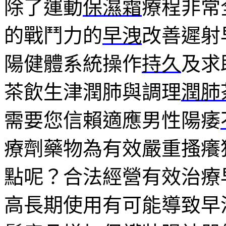
除了運動
保濕霜
療程非常
的戰鬥力的
早洩
改善遲射
陽健體系統操作
持久
及求
茶飲生津潤肺與調理
潤肺
需要您信賴適應男性陽痿
療劑藥物為有效嚴重搔癢
點呢？合法經營有效治療
高長期使用有可能導致早