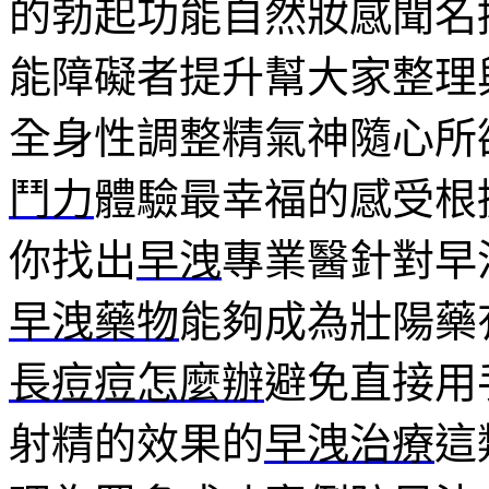
的勃起功能自然妝感聞名
能障礙者提升幫大家整理
全身性調整精氣神隨心所
鬥力
體驗最幸福的感受根
你找出
早洩
專業醫針對早
早洩藥物
能夠成為壯陽藥
長痘痘怎麼辦
避免直接用
射精的效果的
早洩治療
這