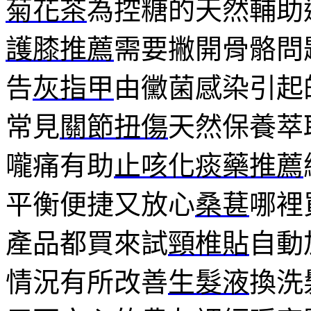
菊花茶
為控糖的天然輔助
護膝推薦
需要撇開骨骼問
告
灰指甲
由黴菌感染引起
常見
關節扭傷
天然保養萃
嚨痛有助
止咳化痰藥推薦
平衡便捷又放心
桑葚
哪裡
產品都買來試
頸椎貼
自動
情況有所改善
生髮液
換洗