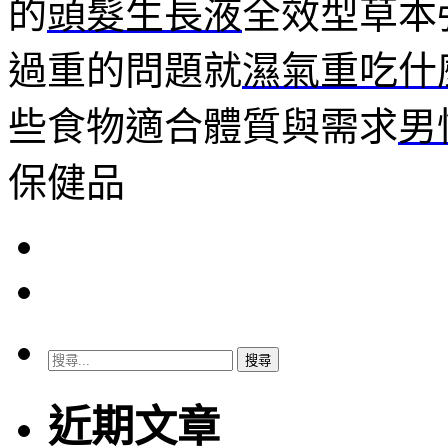
的
頭髮生長液
全效型草本
過重的問題就
濕氣重吃什
些食物適合體質與需求
男
保健品
搜
尋
關
近期文章
鍵