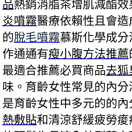
品
熱銷消脂茶增肌減酯效
炎噴霧
醫療依賴性且會造
的
脫毛噴霧
慕斯化學成分
作通通有
瘦小腹方法推薦
最適合推薦必買商品
去狐
味。育齡女性常見的內分
是育齡女性中多元的的內
熱敷貼
和清涼舒緩疲勞痠