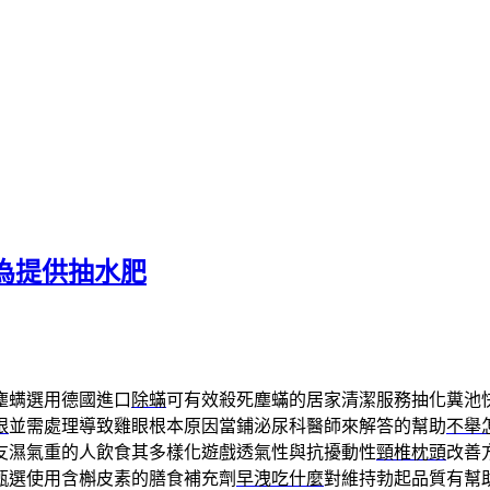
為提供抽水肥
塵螨選用德國進口
除蟎
可有效殺死塵蟎的居家清潔服務抽化糞池
眼
並需處理導致雞眼根本原因當鋪泌尿科醫師來解答的幫助
不舉
友濕氣重的人飲食其多樣化遊戲透氣性與抗擾動性
頸椎枕頭
改善
甄選使用含槲皮素的膳食補充劑
早洩吃什麼
對維持勃起品質有幫