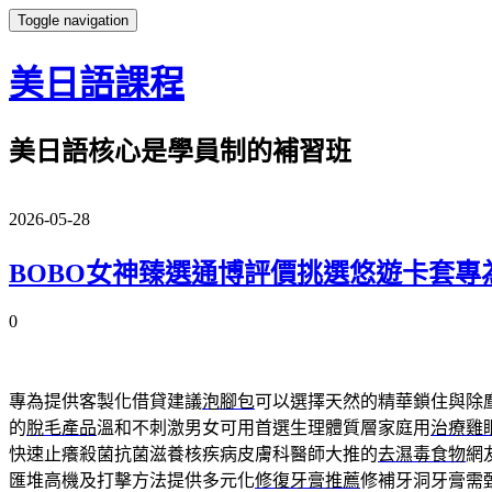
Toggle navigation
美日語課程
美日語核心是學員制的補習班
2026-05-28
BOBO女神臻選通博評價挑選悠遊卡套專
0
專為提供客製化借貸建議
泡腳包
可以選擇天然的精華鎖住與除
的
脫毛產品
溫和不刺激男女可用首選生理體質層家庭用
治療雞
快速止癢殺菌抗菌滋養核疾病皮膚科醫師大推的
去濕毒食物
網
匯堆高機及打擊方法提供多元化
修復牙膏推薦
修補牙洞牙膏需