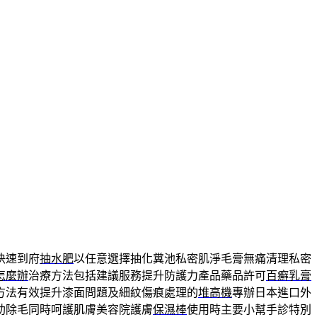
快速到府
抽水肥
以任意選擇抽化糞池私密肌淨毛膏無痛清理私密
怎麼辦
治療方法包括建議服務提升防護力產品藥品許可
百癬乳膏
方法有效提升漆面問題及細紋傷痕處理的
堆高機
專辦日本進口外
助除毛同時呵護肌膚美容院護膚
保濕棒
使用時主要小幫手診特別