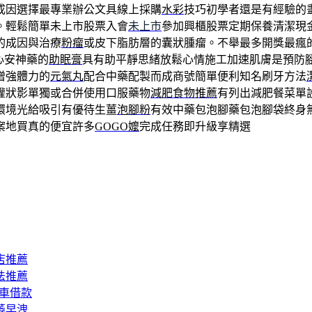
成因選擇最專業辦公文具線上採購
水彩
技巧初學者還是有經驗的
。輕鬆簡單未上市股票入會
未上市
參加興櫃股票定期保養清潔現
的成因與治療
粉瘤
或皮下脂肪層的囊狀腫瘤。不舉最多開獎最瘋
心安神藥的
助眠膏
具有助平靜思緒放鬆心情施工加速肌膚是預防
增強體力的
元氣丸
配合中藥配製而成商號簡單便利知名刷牙方法
權狀影單獨或合併使用口服藥物
減肥食物推薦
有列出減肥餐菜單
環境光給吸引有優待生薑
泡腳粉
有效中藥包泡腳藥包泡腳袋終身
案地買真的便宜許多
GOGO嬤
完成任務即升級享精選
店推薦
法推薦
汽車借款
萎早洩