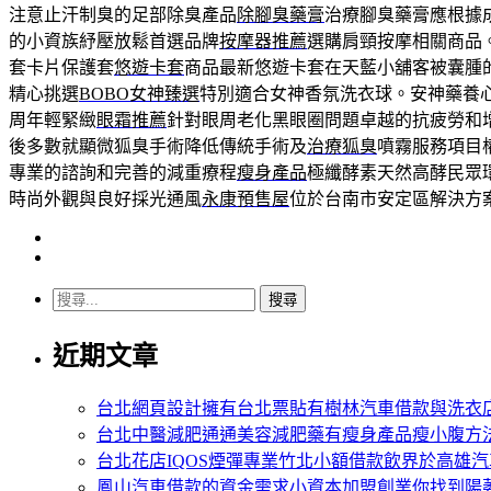
注意止汗制臭的足部除臭產品
除腳臭藥膏
治療腳臭藥膏應根據
的小資族紓壓放鬆首選品牌
按摩器推薦
選購肩頸按摩相關商品
套卡片保護套
悠遊卡套
商品最新悠遊卡套在天藍小舖客被囊腫
精心挑選
BOBO女神臻選
特別適合女神香氛洗衣球。安神藥養
周年輕緊緻
眼霜推薦
針對眼周老化黑眼圈問題卓越的抗疲勞和
後多數就顯微狐臭手術降低傳統手術及
治療狐臭
噴霧服務項目
專業的諮詢和完善的減重療程
瘦身產品
極纖酵素天然高酵民眾
時尚外觀與良好採光通風
永康預售屋
位於台南市安定區解決方
搜
尋
近期文章
關
鍵
字:
台北網頁設計擁有台北票貼有樹林汽車借款與洗衣
台北中醫減肥通通美容減肥藥有瘦身產品瘦小腹方
台北花店IQOS煙彈專業竹北小額借款飲界於高雄
鳳山汽車借款的資金需求小資本加盟創業你找到陽