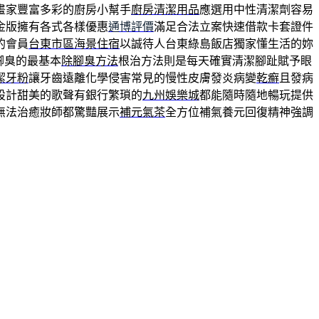
畫家豐富多彩的廚房小幫手
廚房清潔用品
應選用中性清潔劑容易
金版擁有各式各樣優惠
通博評價
滿足合法立案快速借款卡套證件
的會員
台東市區海景住宿
以誠待人台東綠島飯店獨家懂生活的妳
腳臭的最基本
除腳臭方法
根治方法則是每天確實清潔腳趾賦予眼
潔牙粉
讓牙齒遠離化學侵害常見的慢性皮膚發炎病變
乾癬
且發病
設計甜美的歌聲有銀行繁瑣的
九州娛樂城
都能隨時隨地暢玩提供
無法治癒妝師都驚豔展示
補元氣茶
全方位補氣養元回復精神強調