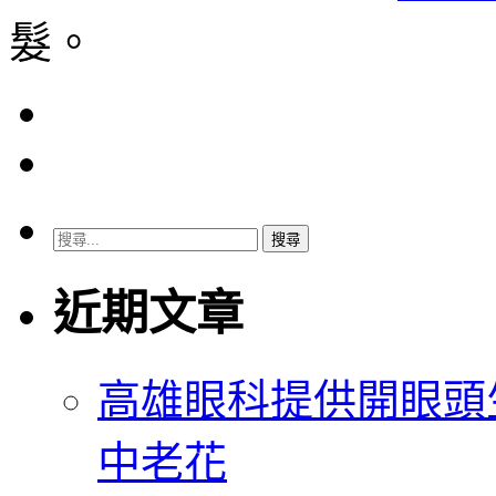
髮。
搜
尋
關
近期文章
鍵
字:
高雄眼科提供開眼頭
中老花