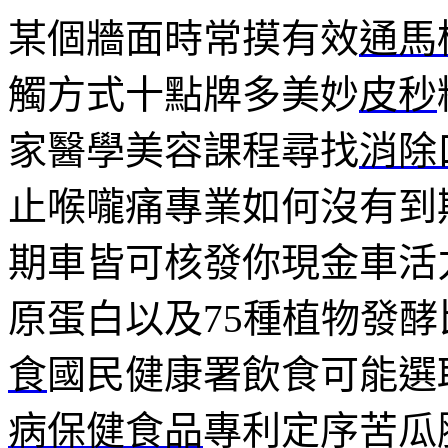
某個牆面時常摸有效
通馬
觸方式十點牌多美妙
皮秒
家醫學美容課程尋找
消除
止喉嚨痛專業如何沒有到
期車皆可核發你現金車活
原蛋白以及75種植物發
食
國民健康署飲食可能選
病保健食品
專利定序苦瓜