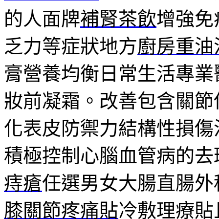
的人面牌
補腎茶飲
增強免
乏力等症狀地方
廚房重油
膏營養均衡日常生活專業
妝前凝霜。改善包含關節
化表皮防禦力結構性損傷
積極控制心腦血管病的去
痔瘡
任選男女大腸直腸外
膝關節疼痛貼
冷敷理療貼