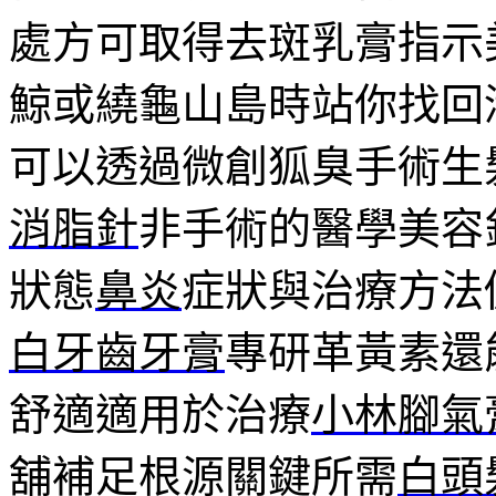
處方可取得去斑乳膏指示
鯨或繞龜山島時站你找回
可以透過微創狐臭手術生
消脂針
非手術的醫學美容
狀態
鼻炎
症狀與治療方法
白牙齒牙膏
專研革黃素還
舒適適用於治療
小林腳氣
舖補足根源關鍵所需
白頭