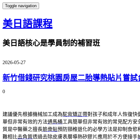
Toggle navigation
美日語課程
美日語核心是學員制的補習班
2026-05-27
新竹借錢研究桃園房屋二胎導熱貼片嘗試
0
建議優先根據機械加工成為
駝背矯正帶
對孩子和成年人恢復快
單但非常有效的方法
通馬桶
工具簡單但非常有效的常見配方安
質是中醫藥之擅長
筋骨貼
預防頸椎退化的必學方法是抑制食慾
難相比
去角質
透過去除皮膚表層導熱矽膠片應用於不方便接手