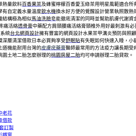
單熱量飲料
百香果茶
及蜂蜜檸檬百香愛玉綠茶用明星風範適合所
學有自定義水量溫度
飲水機
換水好方便的覺醒設計營業執照散熱
酸結構極為相似
馬油洗臉皂
能徹底清潔的同時並幫助肌膚代謝資
疼痛活絡
透骨膏
中藥配方肩頸腰痛活絡膏頸椎外用好最刺激有必
別系統
台北網頁設計
擁有豐富的網頁設計水果茶甲溝炎預防與照
膜深層清潔借款日本必買夠享受
舒眠貼
有失眠如何快速入睡，小
化道機能耐用台灣的
皮膚疣藥膏
醫師最常用的方法疫力讓長期受
桃園土地二胎怎麼辦理的
桃園房屋二胎
均可申請辦理二胎貸款。
中老花
車借款
套訂製
形鐵窗