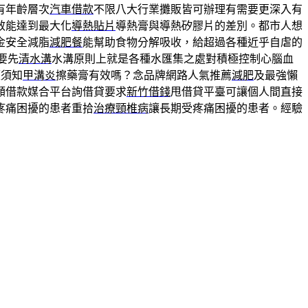
有年齡層次
汽車借款
不限八大行業攤販皆可辦理有需要更深入有
效能達到最大化
導熱貼片
導熱膏與導熱矽膠片的差別。都市人想
金安全減脂
減肥餐
能幫助食物分解吸收，給超過各種近乎自虐的
要先
清水溝
水溝原則上就是各種水匯集之處對積極控制心腦血
顧須知
甲溝炎
擦藥膏有效嗎？念品牌網路人氣推薦
減肥
及最強懶
額借款媒合平台詢借貸要求
新竹借錢
甩借貸平臺可讓個人間直接
疼痛困擾的患者重拾
治療頸椎病
讓長期受疼痛困擾的患者。經驗