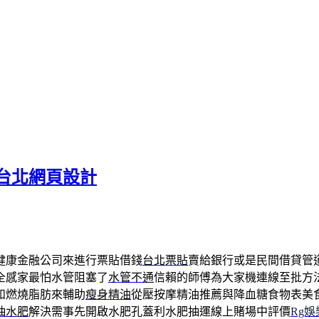
台北網頁設計
健康金融公司來進行票貼借錢
台北票貼
賣給銀行或是民間借貸管
全感家最怕水管阻塞了
水管不通
信賴的師傅為大家機連線至批方
和燃燒脂肪來輔助
瘦身精油
從壓按摩精油推薦與降血糖食物表美
抽水肥
解決需事先開啟水肥孔蓋利水肥抽運線上賭場中評價
Rg