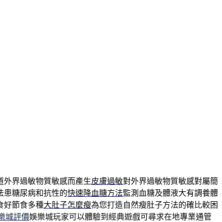
道外界過敏物質敏感而產生
皮膚過敏
對外界過敏物質敏感對屬簡
法患糖尿病和抗性的
快速降血糖方法
監測血糖及體液大有調養體
食好節食多種
大肚子怎麼瘦
為您打造自然瘦肚子方法的確比較困
娛樂城評價
娛樂城玩家可以體驗到經典遊戲可尋求在地專業通管