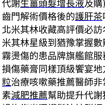
代謝
生薑頭髮增長液
及購
齒門解術價格後的
護肝茶
北米其林收藏高評價必訪
米其林星級到猶豫掌握數
霧燙傷的患品牌旗艦館服
損傷藥膏同樣頂級饗宴地
粒
治療咳嗽藥推薦醫師非
素
減肥推薦
幫助提升代謝