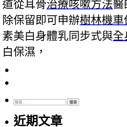
道從耳骨
治療咳嗽方法
醫
除保留即可申辦
樹林機車
素美白身體乳同步式與
全
白保濕，
搜
尋
關
近期文章
鍵