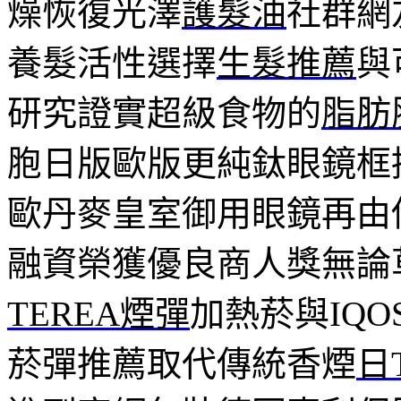
燥恢復光澤
護髮油
社群網
養髮活性選擇
生髮推薦
與
研究證實超級食物的
脂肪
胞日版歐版更純鈦眼鏡框
歐丹麥皇室御用眼鏡再由
融資榮獲優良商人獎無論
TEREA煙彈
加熱菸與IQ
菸彈推薦取代傳統香煙
日