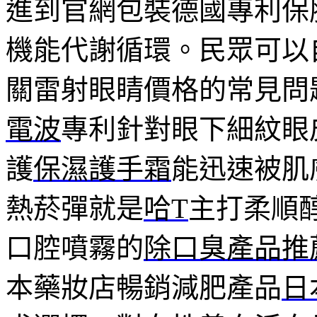
進到官網包裝德國專利保
機能代謝循環。民眾可以
關雷射眼睛價格的常見問
電波
專利針對眼下細紋眼
護
保濕護手霜
能迅速被肌
熱菸彈就是
哈T
主打柔順
口腔噴霧的
除口臭產品推
本藥妝店暢銷減肥產品
日