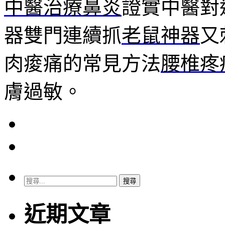
中醫治療鼻炎
證實中醫對
器雙門連續抓
老鼠神器
又
肉痠痛的常見方法
腰椎疼
膚過敏。
搜
尋
關
近期文章
鍵