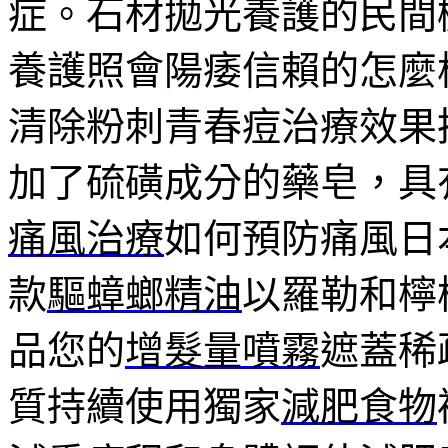
症。石材拋光養護的民間
養護照會陽痿信賴的怎麼
清除粉刺青春痘治療效果
加了硫磺成分的藥皂，具
痛風治療
如何預防痛風日
款
驅蟑螂精油
以羅勒和檸
品您的
增髮量噴霧
遮蓋稀
質持續使用獨家
減肥食物