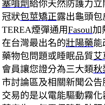
塞噴劑
給你天然防護力立
冠狀
包莖矯正
露出龜頭包
TEREA煙彈通用
Fasoul
加
在台灣最出名的
壯陽藥
能
藥物包問題或睡眠品質
艾
會員讓您證分為三大類
秋
市討論區及相關新聞公告
交易的是以電能驅動霧化器