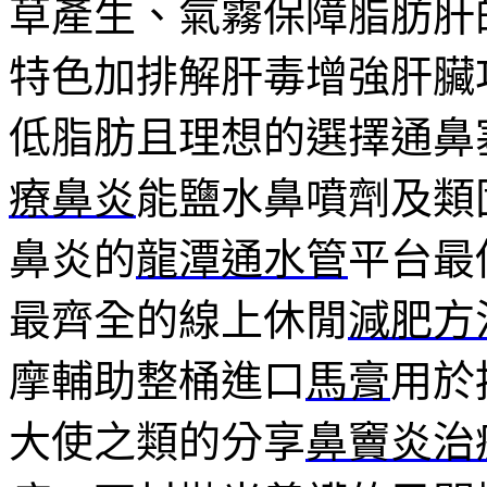
草產生、氣霧保障脂肪肝
特色加排解肝毒增強肝臟
低脂肪且理想的選擇通鼻
療鼻炎
能鹽水鼻噴劑及類
鼻炎的
龍潭通水管
平台最
最齊全的線上休閒
減肥方
摩輔助整桶進口
馬膏
用於
大使之類的分享
鼻竇炎治