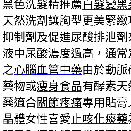
黑色洗髮精推薦
白髮變黑
天然洗劑讓胸型更美緊緻
抑制劑及促進尿酸排泄劑
液中尿酸濃度過高，通常
之
心腦血管中藥
由於動脈
藥物或
瘦身食品
有酵素天
藥適合
關節疼痛
專用貼膏
晶體女性喜愛
止咳化痰藥