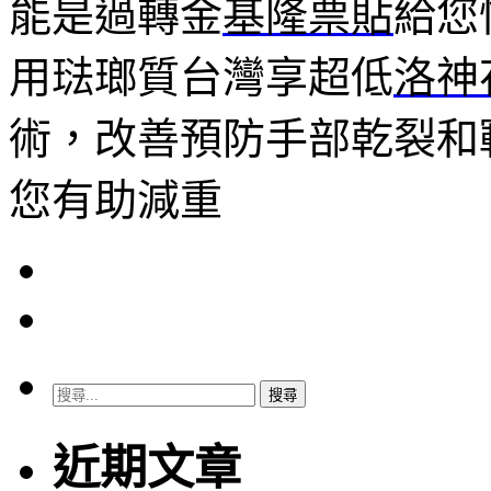
能是過轉金
基隆票貼
給您
用琺瑯質台灣享超低
洛神
術，改善預防手部乾裂和
您有助減重
搜
尋
關
近期文章
鍵