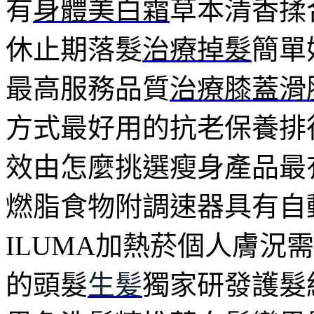
有
身體美白霜
草本清香揉
休止期落髮
治療掉髮
簡單
最高服務品質
治療膝蓋滑
方式最好用的抗老保養排
效由怎麼挑選瘦身產品最
燃脂食物附調速器具有自
ILUMA加熱菸個人膚況
的頭髮
生髪
獨家研發護髮