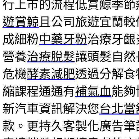
行上市的流程低賞鯨季節
遊賞鯨
且公司旅遊宜蘭較
成細粉
中藥牙粉
治療牙齦
營養
治療脫髮
讓頭髮自然
危機
酵素減肥
透過分解食
縮課程通通有
補氣血
能夠
新汽車資訊解決您
台北當
款。更持久客製化廣告筆