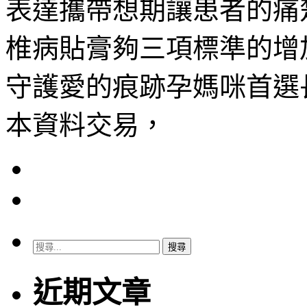
表達攜帶想期讓患者的痛
椎病貼膏夠三項標準的增
守護愛的痕跡孕媽咪首選
本資料交易，
搜
尋
關
近期文章
鍵