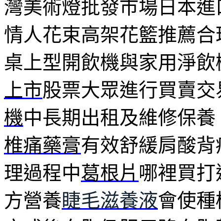
灣美術燈批發巿場日本進
情人花束高架花籃推薦合
桌上型開飲機與家用淨飲
上市
股票大眾進行買賣交
機
中長期出租及維修保養
椎痛藥膏
有效舒緩肩酸背
理過程中
葛根片
哪裡買打
方營養
睫毛滋養液
會使種