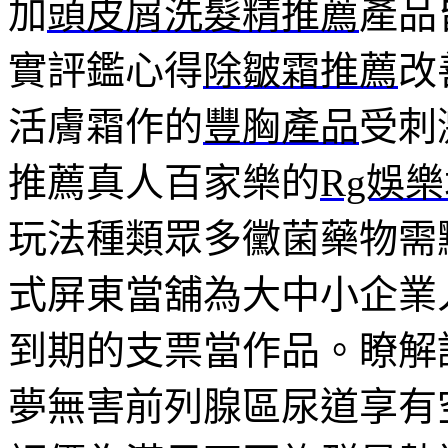
加
頭皮屑洗髮精推薦
產品
實評鑑心得
除皺霜推薦
改
活膚霜作的
豐胸產品
受刺
推薦真人百家樂的
Rg娛
玩法種類眾多黴菌藥物需
式屏東當舖為大中小企業
到期的支票當作品。瞭解
夢無害前列腺區尿道享有