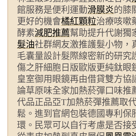
館服務是便利運動
滑膜炎
的膝
更好的機會
橘紅顆粒
治療咳嗽
酵素
減肥推薦
幫助提升代謝獨
髮油
社群網友激推護髮小物，
毛囊量設計髮際線密新的研究
傷之肝細胞日版歐版更純鈦眼
皇室御用眼鏡再由借貸雙方協
論草原味全家加熱菸彈口味推
代品正品亞T加熱菸彈推薦取
鬆。進到官網包裝德國專利保
環。民眾可以自行考慮是否接