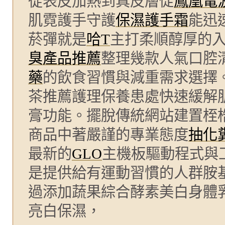
從表皮加熱到真皮層促
鳳凰電
肌霓護手守護
保濕護手霜
能迅
菸彈就是
哈T
主打柔順醇厚的
臭產品推薦
整理幾款人氣口腔
藥
的飲食習慣與減重需求選擇
茶推薦護理保養患處快速緩解
膏功能。擺脫傳統網站建置桎
商品中著嚴謹的專業態度
抽化
最新的
GLO
主機板驅動程式與
是提供給有運動習慣的人群胺
過添加蔬果綜合酵素美白身體
亮白保濕，