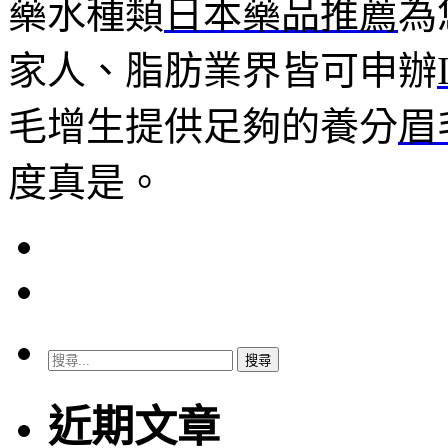
藥水種類
日本藥品推薦
為
家人、脂肪業界皆可申辦
毛增生提供足夠的養分
眉
度真是。
搜
尋
關
近期文章
鍵