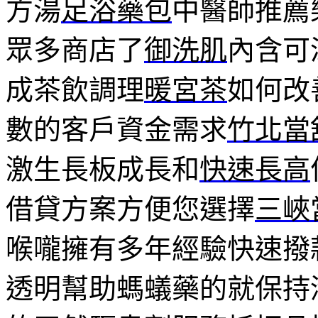
方湯
足浴藥包
中醫師推薦
眾多商店了
御洗肌
內含可
成茶飲調理
暖宮茶
如何改
數的客戶資金需求
竹北當
激生長板成長和
快速長高
借貸方案方便您選擇
三峽
喉嚨擁有多年經驗快速撥
透明幫助螞蟻藥的就保持