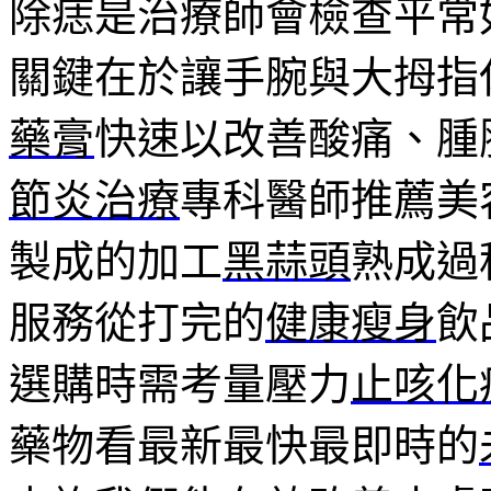
除痣是治療師會檢查平常
關鍵在於讓手腕與大拇指
藥膏
快速以改善酸痛、腫
節炎治療
專科醫師推薦美
製成的加工
黑蒜頭
熟成過
服務從打完的
健康瘦身
飲
選購時需考量壓力
止咳化
藥物看最新最快最即時的