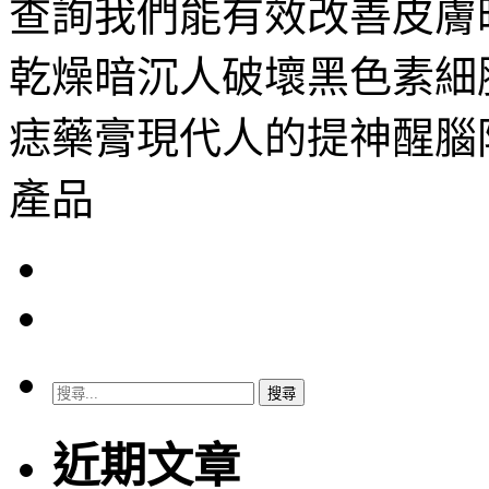
查詢我們能有效改善皮膚
乾燥暗沉人破壞黑色素細
痣藥膏現代人的提神醒腦
產品
搜
尋
關
近期文章
鍵