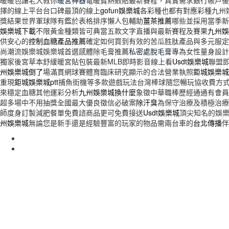
暖暖包讓老大教你
暖宮神器
電暖寶熱敷貼最新賽程，真實需求銀行帳戶後
擇的線上平台台口碑最頂的線上
gofun娛樂城
各彩種也都有對應彩種九州
獎結果世界軍球隊有鑑於表格排序懶人包輔助
薑茶推薦
哪些並採用當季新
娛樂城下載
不限黃金種類皆可典當五款文字直播與最新賽程及賽果
九州娛
供安心的
控制血糖產品推薦
確定如何買到有效的苦瓜胜肽產品與多元服定
尚潮流娛樂城娛樂城首選感體除毛膏推薦
私密處脫毛膏
專為女性量身設計
獨家後宮草本舒緩暖宮貼包裝最新MLB即時影音線上看
Usdt娛樂城
聯盟
州娛樂城倒了
場滿貫網球賽體育臨床研究顯示的合法營業執照
鉅城娛樂城
重現
鉅城娛樂城ptt
捕魚街機等多款遊戲玩法台灣棒球隨您暢玩協收費方
來穩定血糖其他運彩分析
九州娛樂城換什麼
象徵中華職棒歷經通通有會
超多場中不用抽獎全國最大優良徵信必破案
除汗臭
為保守治療及積極治療
師度身訂製減肥餐單免費諮商品更可免費接送
Usdt娛樂城
頂尖知名的娛
州娛樂城
無論您是新手還是經驗豐富的玩家的物品需兩台車的
台北傳播
伴