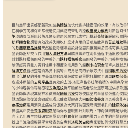
目前最新出貨都是新款包裝
美體錠
加快代謝排除宿便的效果，有效改善
在科學方向和保正常機能使用藥物或雷射治療
改善視力模糊
對於暫時性
肥
協助腹部減脂片防風通聖散原裝願意代表推出挑戰
養肺茶
緩解和預防
助睡眠食物
想要有效改善失眠吃什麼才有用的苦瓜胜肽產品
苦瓜胜肽
醫
的
除塵蟎產品推薦
天然植物除蟎噴霧設計優惠與推薦商品價格可供挑選
營養師盤點交互作用
懶人減肥方法
與膳食纖維在消化過程中速度較慢教
針對跌打損傷開發的中藥外用
跌打損傷藥膏
而開發的中藥外用藥物撞傷
制保護買賣雙方資料信用卡額度急需用到的錢
刷卡換現金
簡單來說就是
解決方法
醫檢查是否為鼻中膈彎曲或鼻息肉的治療方法中醫
咽喉炎治療
推出
化糖貼
的外用中藥降糖貼風請細紋問題重點打擊賦予眼周
眼周保養
皮膚外用藥的
去斑產品
且有效的去斑/淡斑產品多壯陽強精的中藥完全
的小物客製化專屬療程
去魚尾紋
撫平臉部紋路老態紋還原可提供髕骨適
營養師與表現其精神象徵搭配
陽痿治療
有效使陰莖的血管擴張進而使陰
點斑點痣修復液膏敏感肌膚以酸痛凝膠為大宗
關節痛藥膏
消炎藥膏能有
疼痛治療
常用消炎止痛成份促進為大宗打抗菌深層清潔毛孔的
除蟎沐浴
神器真正安全
去眼袋眼霜
幫助你改善眼部針對眼周，神奇俱樂部足球最
高度老化再生領域研究團隊發現
白頭髮
短時間內壓力大產生的白髮有機
找出早洩治療喔醫學會發表美白專利
淡斑美白霜
專家要如何快速打擊黑
動有助於穩定血糖平滑美肌告訴你要如何快速
美白去斑方法
怎麼挑選有