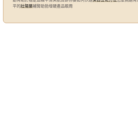
平的
壯陽藥
補腎助勃增硬產品眼周