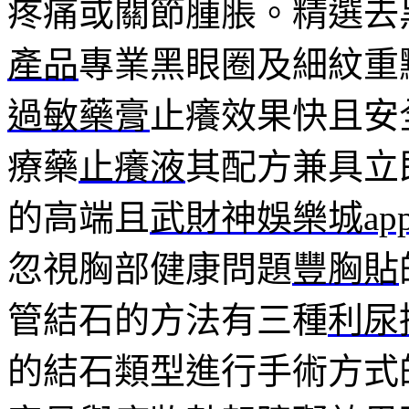
疼痛或關節腫脹。精選去
產品
專業黑眼圈及細紋重
過敏藥膏
止癢效果快且安
療藥
止癢液
其配方兼具立
的高端且
武財神娛樂城ap
忽視胸部健康問題
豐胸貼
管結石的方法有三種
利尿
的結石類型進行手術方式