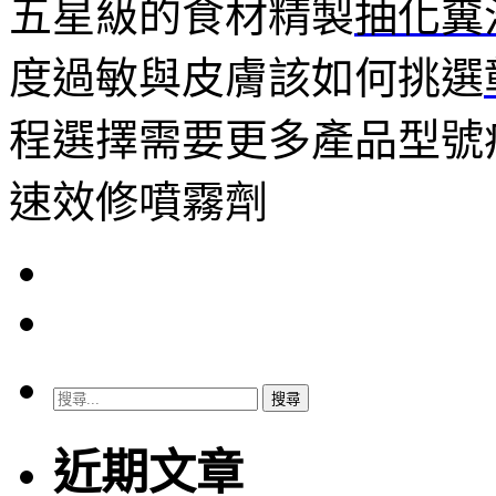
五星級的食材精製
抽化糞
度過敏與皮膚該如何挑選
程選擇需要更多產品型號
速效修噴霧劑
搜
尋
關
近期文章
鍵