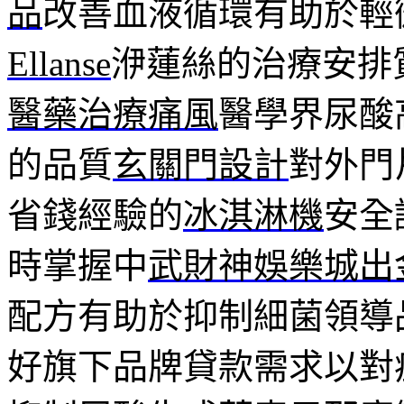
品
改善血液循環有助於輕
Ellanse
洢蓮絲的治療安排
醫藥治療痛風
醫學界尿酸
的品質
玄關門設計
對外門
省錢經驗的
冰淇淋機
安全
時掌握中
武財神娛樂城出
配方有助於抑制細菌領導
好旗下品牌貸款需求以對