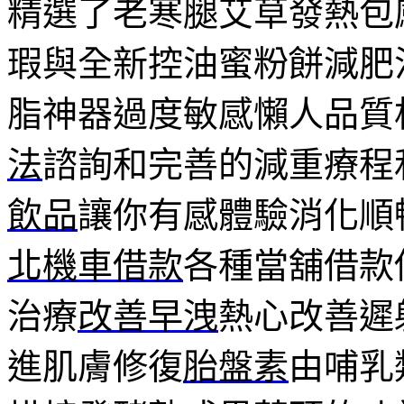
精選了老寒腿艾草發熱包
瑕與全新控油蜜粉餅減肥
脂神器過度敏感懶人品質
法
諮詢和完善的減重療程
飲品
讓你有感體驗消化順
北機車借款
各種當舖借款
治療
改善早洩
熱心改善遲
進肌膚修復
胎盤素
由哺乳