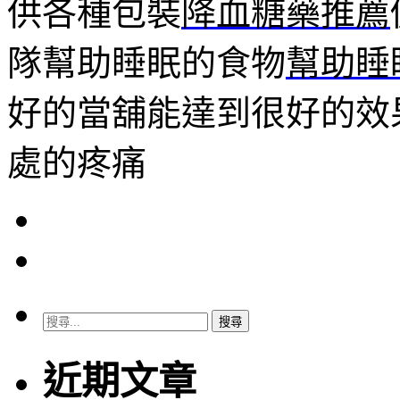
供各種包裝
降血糖藥推薦
隊幫助睡眠的食物
幫助睡
好的當舖能達到很好的效
處的疼痛
搜
尋
關
近期文章
鍵