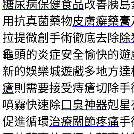
糖尿病保健食品
改善胰島
用抗真菌藥物
皮膚癬藥膏
拉提微創手術徹底去除
除
龜頭的炎症安全愉快的遊
新的娛樂城遊戲多地方達
瘡
則需要接受痔瘡切除手
噴霧快速除
口臭神器
剋星
促進循環
治療關節疼痛
手