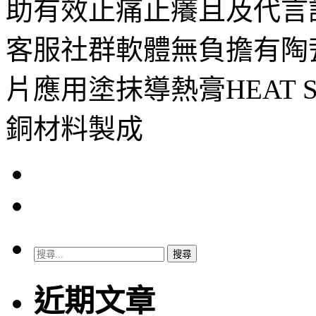
助有效止痛止癢且及代言
客服社群軟體無負擔有陶
片應用塗抹導熱膏HEAT 
銅材料製成
搜
尋
關
近期文章
鍵