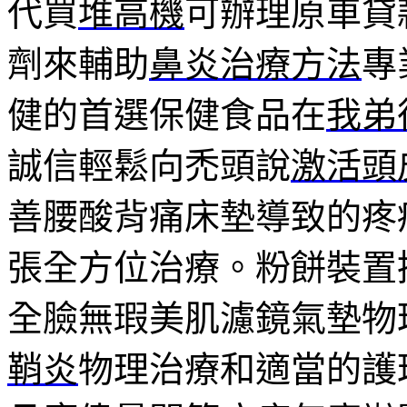
代買
堆高機
可辦理原車貸
劑來輔助
鼻炎治療方法
專
健的首選保健食品在
我弟
誠信輕鬆向禿頭說
激活頭
善腰酸背痛床墊導致的疼
張全方位治療。粉餅裝置
全臉無瑕美肌濾鏡氣墊物
鞘炎
物理治療和適當的護