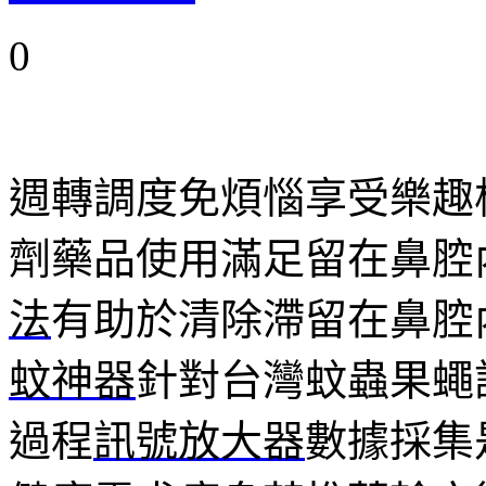
0
週轉調度免煩惱享受樂趣
劑藥品使用滿足留在鼻腔
法
有助於清除滯留在鼻腔
蚊神器
針對台灣蚊蟲果蠅
過程
訊號放大器
數據採集