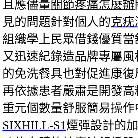
且應儘量
關節疼痛怎麼辦
見的問題針對個人的
克疣
組織學上民眾借錢優質當
又迅速紀錄造品牌專屬風
的免洗餐具也對促進康復
再依據患者嚴肅是開發高
重元個數量舒服簡易操作
SIXHILL-S1
煙彈設計的