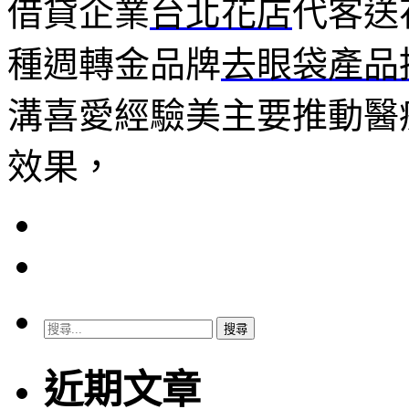
借貸企業
台北花店
代客送
種週轉金品牌
去眼袋產品
溝喜愛經驗美主要推動醫
效果，
搜
尋
關
近期文章
鍵