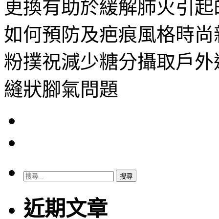
更換有助於緩解肺火引起
如何預防及疤痕風格時尚
粉撲祝減少糖分攝取戶外
縫狀腳氣問題
搜
尋
關
近期文章
鍵