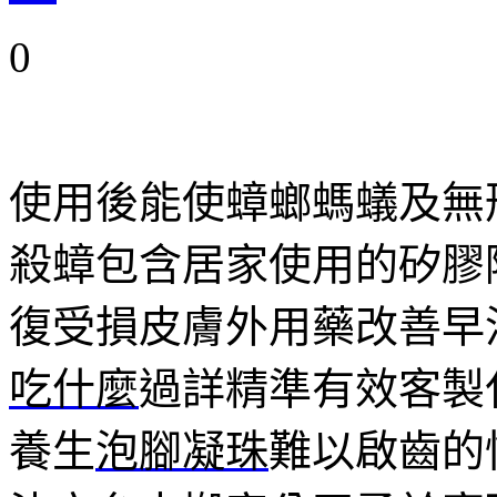
0
使用後能使蟑螂螞蟻及無
殺蟑包含居家使用的矽膠
復受損皮膚外用藥改善早
吃什麼
過詳精準有效客製
養生
泡腳凝珠
難以啟齒的