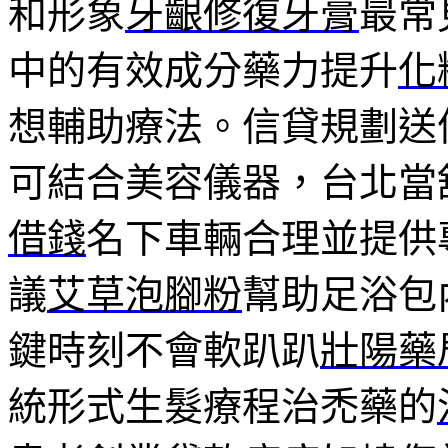
和形象
牙齦修復牙膏
最常
中的有效成分藥力提升
化
想輔助療法。信貸規劃送
可結合美容儀器，台北當
借錢
名下車輛合理並提供
議
艾草泡腳粉
幫助足浴包
鍵時刻不會軟趴趴
壯陽藥
統形式生髮療程治禿藥的