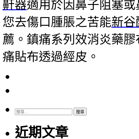
鼾器
適用於因鼻子阻塞或
您去傷口腫脹之苦能
新谷
薦。鎮痛系列效消炎藥膠
痛貼布透過經皮。
搜
尋
關
近期文章
鍵