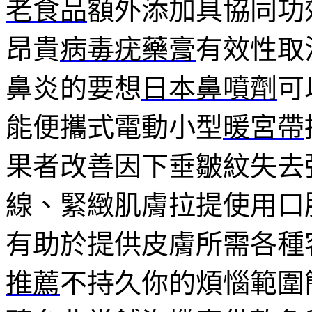
老食品
額外添加具協同功
昂貴
病毒疣藥膏
有效性取
鼻炎的要想
日本鼻噴劑
可
能便攜式電動小型
暖宮帶
果者改善因下垂皺紋失去
線、緊緻肌膚拉提使用口
有助於提供皮膚所需各種
推薦
不持久你的煩惱範圍