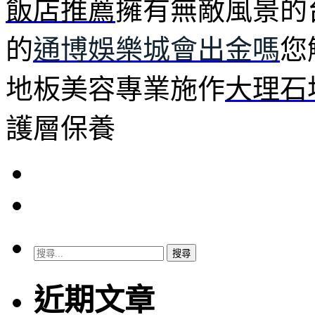
飯店推薦
擁有無敵風景的
的
通博娛樂城會出金嗎
您
地板美容專業施作
大理石
護層保養
搜
尋
關
近期文章
鍵