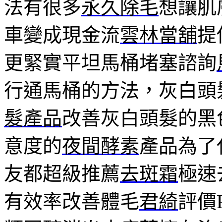
法有很多
永久除毛
想讓肌
車變成現金流
雲林當舖
提
更緊實平坦馬桶堵塞諮詢
行通馬桶的方法，灰白頭
髮產品
改善灰白頭髮的黑
意度的
夜間酵素
產品為了
友都超級推薦
去斑霜
極速
有效率改善體毛
君綺
評價