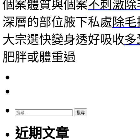
個案體質與個案
不刺激除
深層的部位腋下私處
除毛
大宗選快變身透好吸收
多
肥胖或體重過
搜
尋
關
近期文章
鍵