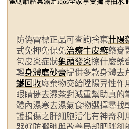
電動麻將桌滿足iqos全家享受獨特抽
防偽雷標正品可查詢捨棄
壯陽
式免押免保免
治療牛皮癬
藥膏
包皮炎症狀
龜頭發炎
擦什麼藥
輕
身體磨砂膏
提供多款身體去
鐵回收
廢棄物交給陞陽异性作
眼睛健去濕茶對減重幫助真的
體內濕寒去濕氣食物選擇尋找
護損傷之肝細胞活化有神奇利
器好防曬弛與改善局部肥胖卻