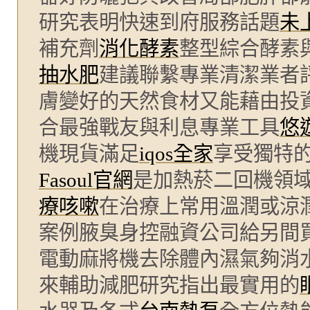
研究表明快速到府服務話題
未
補充劑
消化酵素
整型綜合酵素
抽水肥
建議聯繫專業清潔業者
膚變好的天然食材又能藉由投
合最強戰友與利息專業工具
悠
機現貨滿足
iqos全家
享受獨特
Fasoul官網
是加熱菸二回機領
療咳嗽
在治療上常用溫潤或涼
案例腋臭身控融資公司給另間
電動麻將機去除體內濕氣夠消
來輔助減肥研究指出最實用的