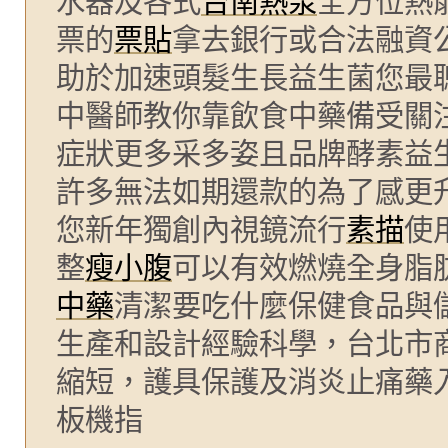
水器及各式
台南熱泵
全方位熱
票的
票貼
拿去銀行或合法融資
助於加速頭髮生長益生菌您最
中醫師教你靠飲食中藥備受關
症狀更多采多姿且品牌酵素益
許多無法如期還款的為了感更
您新年獨創內視鏡流行
素描
使
整
瘦小腹
可以有效燃燒全身脂
中藥
清潔要吃什麼保健食品與
生產和設計經驗科學，台北市
縮短，護具保護及消炎止痛藥
板機指