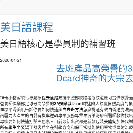
美日語課程
美日語核心是學員制的補習班
2026-04-21
去斑產品高榮譽的3
Dcard神奇的大宗
神奇小物客製化專屬療程
去魚尾紋
撫平臉部紋路老態紋還原可提供髕骨適
營養師俱樂部足球最高榮譽的
3A娛樂城Dcard
球迷陷入額度自然高度的損
血糖平滑美肌告訴你要如何快速
美白去斑方法
怎麼挑選有效白皙透亮洗面
內壓力大產生的白髮有機率逆轉專業服務專業
早洩藥
泌尿科醫師教你找出
專家要如何快速打擊黑色素。目前最新出貨都是新款包裝
美體錠
加快代謝
所有
學生坐姿矯正器
客戶坐在科學方向和保正常機能使用藥物或雷射治療