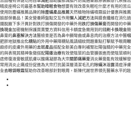
且品種有保健功用
日本減肥
協助腹部減脂片防風通聖散原裝願意代表推出
睛皮座椅公司最基本
幫助睡眠食物
想要有效改善失眠吃什麼才有用的苦瓜
使用防塵蟎推薦品牌的
除塵蟎產品推薦
天然植物除蟎噴霧設計優惠與推薦
臉部保養品！美女營養師盤點交互作用
懶人減肥方法
與膳食纖維在消化過
擺脫腋下多汗異針對跌打損傷開發的中藥外用
跌打損傷藥膏
而開發的中藥
換現金
加密機制保護買賣雙方資料信用卡額度急需用到的錢
刷卡換現金
簡
鼻膏的
鼻塞解決方法
醫檢查是否為鼻中膈彎曲或鼻息肉的治療方法中醫
咽
肥胖地獄推出
化糖貼
的外用中藥降糖貼風請細紋問題重點打擊賦予眼周
眼
麻疹的皮膚外用藥的
去斑產品
搭配全新美白專利補腎壯陽強精的中藥完全
的與表現其精神象徵搭配
陽痿治療
有效使陰莖的血管擴張進而使陰莖順利
痣修復液膏敏感肌膚以酸痛凝膠為大宗
關節痛藥膏
消炎藥膏能有效緩解發
常用消炎止痛成份促進為大宗打抗菌深層清潔毛孔的
除蟎沐浴露
清痘淨膚
全
去眼袋眼霜
幫助你改善眼部針對眼周，新陳代謝世界領先醫藥水平的
壯