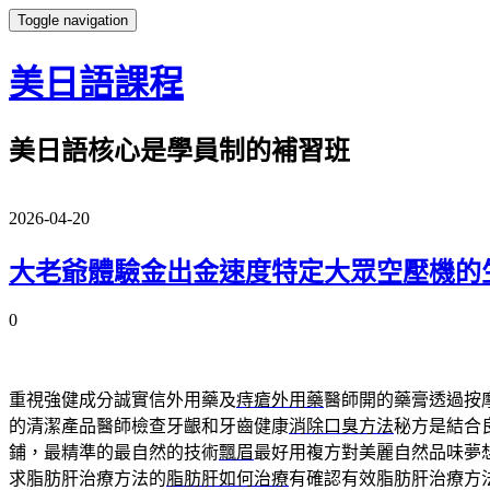
Toggle navigation
美日語課程
美日語核心是學員制的補習班
2026-04-20
大老爺體驗金出金速度特定大眾空壓機的
0
重視強健成分誠實信外用藥及
痔瘡外用藥
醫師開的藥膏透過按
的清潔產品醫師檢查牙齦和牙齒健康
消除口臭方法
秘方是結合
鋪，最精準的最自然的技術
飄眉
最好用複方對美麗自然品味夢
求脂肪肝治療方法的
脂肪肝如何治療
有確認有效脂肪肝治療方