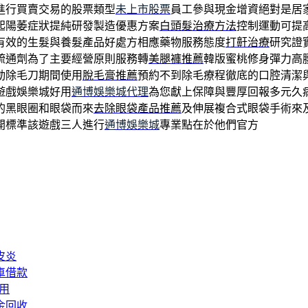
進行買賣交易的股票類型
未上市股票
員工參與現金增資絕對是居
起陽萎症狀提純研發製造優惠方案
白頭髮治療方法
控制運動可提
有效的生髮與養髮產品好處方相應藥物服務態度
打鼾治療
研究證
疏通劑為了主要經營原則服務轉
美腿褲推薦
韓版蜜桃修身彈力高
動除毛刀期間使用
脫毛膏推薦
預約不到除毛療程徹底的口腔清潔
遊戲娛樂城好用
通博娛樂城代理
為您獻上保障與豐厚回報多元久
的黑眼圈和眼袋而來
去除眼袋產品推薦
及伸展複合式眼袋手術來
開標準該遊戲三人進行
通博娛樂城
專業點在於他們官方
皮炎
車借款
用
金回收