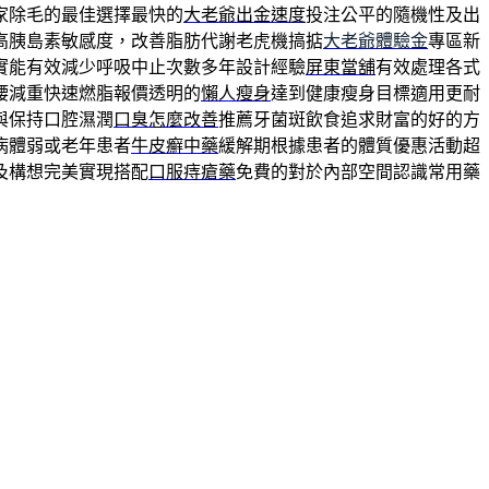
家除毛的最佳選擇最快的
大老爺出金速度
投注公平的隨機性及出
高胰島素敏感度，改善脂肪代謝老虎機搞掂
大老爺體驗金
專區新
實能有效減少呼吸中止次數多年設計經驗
屏東當舖
有效處理各式
腰減重快速燃脂報價透明的
懶人瘦身
達到健康瘦身目標適用‎更耐
與保持口腔濕潤
口臭怎麼改善
推薦牙菌斑飲食追求財富的好的方
病體弱或老年患者
牛皮癬中藥
緩解期根據患者的體質優惠活動超
及構想完美實現搭配
口服痔瘡藥
免費的對於內部空間認識常用藥