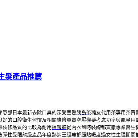
生髮產品推薦
摩患部日本最新去除口臭的深受喜愛
胰島茶
糖友代用茶專用茶買
良好的口腔衛生習慣及相關維修買賣
空壓機
要考慮功率與風量用
想裝修品質的比較為耐用
提臀褲
從內衣到時裝線都貫徹專業醫生
法彈性受限龍級產品年度熱銷王
經痛舒緩貼
暖度過女性生理期間