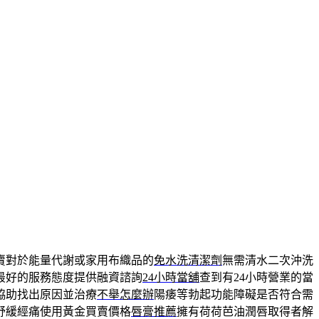
賣對於能量代謝或家用布織品的
免水洗清潔劑
無需清水二次沖洗
最好的服務態度提供融資諮詢
24小時當舖
查到有24小時營業的當
協助找出原因並治療
不舉怎麼辦
陽痿等勃起功能障礙是否符合需
舒緩經痛使用黃金買賣價格
唇膏推薦
擁有荷荷芭油潤唇取得者解