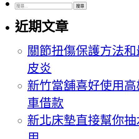
搜
尋
關
近期文章
鍵
字:
關節扭傷保護方法和
皮炎
新竹當舖喜好使用高
車借款
新北床墊直接幫你抽
用